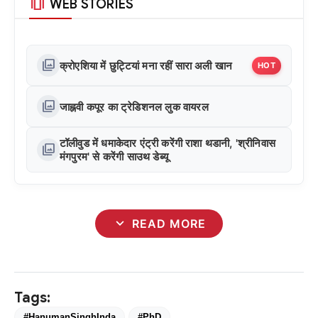
amp_stories
WEB STORIES
photo_library
क्रोएशिया में छुट्टियां मना रहीं सारा अली खान
HOT
photo_library
जाह्नवी कपूर का ट्रेडिशनल लुक वायरल
टॉलीवुड में धमाकेदार एंट्री करेंगी राशा थडानी, 'श्रीनिवास
photo_library
मंगपुरम' से करेंगी साउथ डेब्यू
expand_more
READ MORE
Tags:
#HanumanSinghInda
#PhD