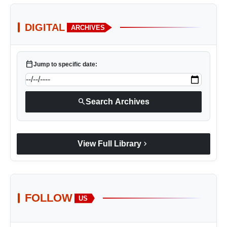
DIGITAL
ARCHIVES
calendar_today
Jump to specific date:
search
Search Archives
chevron_right
View Full Library
FOLLOW
US