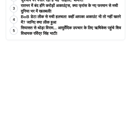
चुपचाप पैर पसार रही है यह 'साइलेंट' बीमारी!
रातभर में बंद होंगे करोड़ों अकाउंट्स, क्या फ्रांस के नए फरमान से मची
3
दुनिया भर में खलबली!
BoB डेटा लीक से मची हलचल! कहीं आपका अकाउंट भी तो नहीं खतरे
4
में? जानिए क्या लीक हुआ
सियासत से थोड़ा विराम... आयुर्वेदिक उपचार के लिए ऋषिकेश पहुंचे शिव
5
विधायक रविंद्र सिंह भाटी!