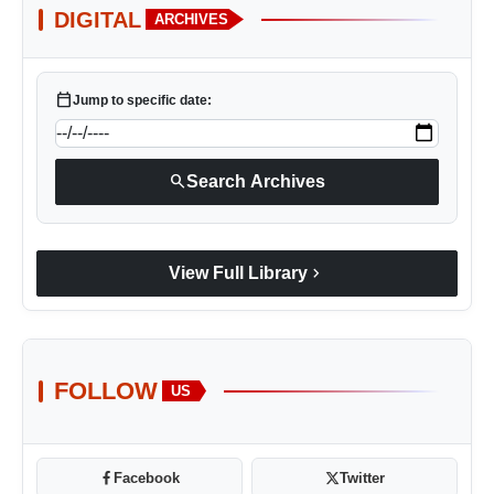
DIGITAL
ARCHIVES
calendar_today
Jump to specific date:
search
Search Archives
chevron_right
View Full Library
FOLLOW
US
Facebook
Twitter