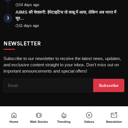
14 days ago
AIIMS की चेतावनी: हेपेटाइटिस तो काबू में आया, लेकिन अब भारत में
चुप…
3
11 days ago
NEWSLETTER
Subscribe to our newsletter to receive the latest news, updates,
and exclusive content straight to your inbox. Don't miss out on
important announcements and special offers!
Subscribe
home
amp_stories
local_fire_department
play_circle
mark_email_unread
Copyright © 2026 the khatak - All Rights Reserved
About us
Privacy Policy
DMCA Policy
Terms & Conditions
Home
Web Stories
Trending
Videos
Newsletter
Fact-Checking Policy