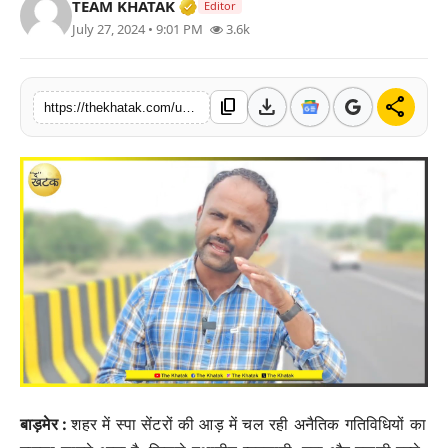
Verified Media or Organization • 
TEAM KHATAK
Editor
खेल
July 27, 2024 • 9:01 PM
3.6k
लाइफस्टाइल
download
share
content_copy
https://thekhatak.com/unethical-activities-exposed-in-spa-centers-of-barmer-youth-and-children-are-being-targeted
अंतर्राष्ट्रीय
बाड़मेर :
शहर में स्पा सेंटरों की आड़ में चल रही अनैतिक गतिविधियों का