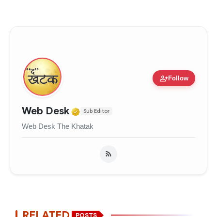
person_add
Follow
Verified Media or Organizati
Web Desk
Sub Editor
Web Desk The Khatak
RELATED
POSTS