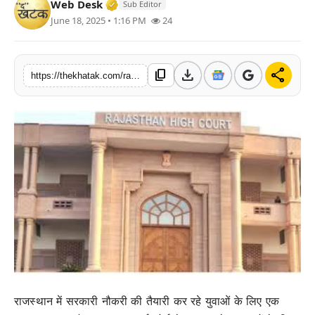
Verified Media or Organization • 11 J
Web Desk
Sub Editor
खेल
June 18, 2025 • 1:16 PM
24
लाइफस्टाइल
download
share
content_copy
https://thekhatak.com/rajasthan-high-court-driver-recruitment-2025-58-vacancies
अंतर्राष्ट्रीय
राजस्थान में सरकारी नौकरी की तैयारी कर रहे युवाओं के लिए एक