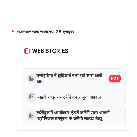
राजस्थान उच्च न्यायालय: 25 ड्राइवर
amp_stories
WEB STORIES
क्रोएशिया में छुट्टियां मना रहीं सारा अली
photo_library
HOT
खान
photo_library
जाह्नवी कपूर का ट्रेडिशनल लुक वायरल
टॉलीवुड में धमाकेदार एंट्री करेंगी राशा थडानी,
photo_library
'श्रीनिवास मंगपुरम' से करेंगी साउथ डेब्यू