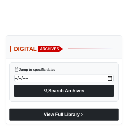
DIGITAL
ARCHIVES
calendar_today
Jump to specific date:
search
Search Archives
chevron_right
View Full Library