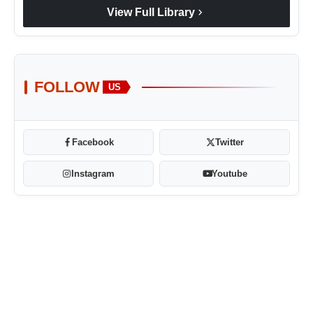
chevron_right
View Full Library
FOLLOW
US
Facebook
Twitter
Instagram
Youtube