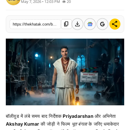
May 7, 2026 • 12:03 PM
20
खेल
लाइफस्टाइल
download
share
content_copy
https://thekhatak.com/bhut-bangla-box-office-hit-akshay-kumar-priyadarshan-ekta-kapoor-film-review-collection
अंतर्राष्ट्रीय
बॉलीवुड में लंबे समय बाद निर्देशक
Priyadarshan
और अभिनेता
Akshay Kumar
की जोड़ी ने फिल्म
भूत बंगला
के जरिए धमाकेदार