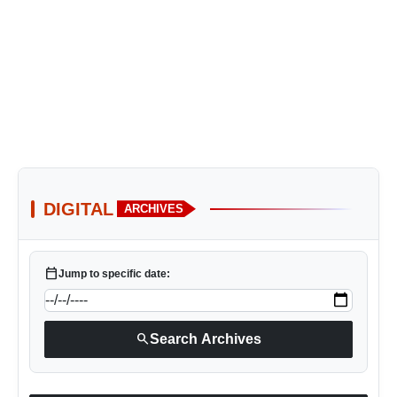
DIGITAL
ARCHIVES
calendar_today
Jump to specific date:
search
Search Archives