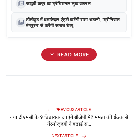
photo_library
जाह्नवी कपूर का ट्रेडिशनल लुक वायरल
टॉलीवुड में धमाकेदार एंट्री करेंगी राशा थडानी, 'श्रीनिवास
photo_library
मंगपुरम' से करेंगी साउथ डेब्यू
expand_more
READ MORE
PREVIOUS ARTICLE
क्या टीएमसी के 9 विधायक जाएंगे बीजेपी में? ममता की बैठक से
गैरमौजूदगी ने बढ़ाई स...
NEXT ARTICLE