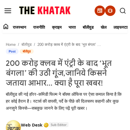
newspaper
amp_stories
home
राजस्थान
राजनीति
क्राइम
भारत
बॉलीवुड
खेल
लाइफस्टाइ
Home
Home
बॉलीवुड
200 करोड़ क्लब में एंट्री के बाद ‘भूत बंगला’ की उठी गूंज,जानिये किसने जताया आभार... क्या है पूरा खबर!
Contact Us
Post
बॉलीवुड
200 करोड़ क्लब में एंट्री के बाद ‘भूत
राजस्थान
बंगला’ की उठी गूंज,जानिये किसने
राजनीति
जताया आभार... क्या है पूरा खबर!
क्राइम
बॉलीवुड की नई हॉरर-कॉमेडी फिल्म ने बॉक्स ऑफिस पर ऐसा कमाल किया है कि
हर कोई हैरान है। स्टार्स की वापसी, पर्दे के पीछे की दिलचस्प कहानी और कुछ
अनसुने किस्से—सबकुछ जानने के लिए पढ़ें पूरी खबर।
भारत
बॉलीवुड
Verified Media or Organization • 11 J
Web Desk
Sub Editor