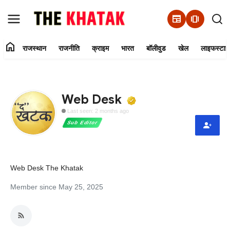
newspaper
amp_stories
home
राजस्थान
राजनीति
क्राइम
भारत
बॉलीवुड
खेल
लाइफस्टाइ
Home
Contact Us
Verified Media 
Web Desk
Last seen: 2 months ago
राजस्थान
Sub Editor
राजनीति
क्राइम
Web Desk The Khatak
Member since May 25, 2025
भारत
बॉलीवुड