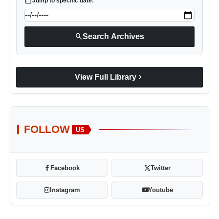
calendar_today
Jump to specific date:
search
Search Archives
chevron_right
View Full Library
FOLLOW
US
Facebook
Twitter
Instagram
Youtube