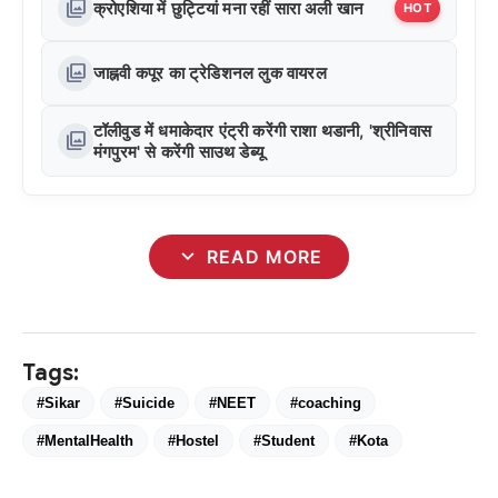
photo_library
क्रोएशिया में छुट्टियां मना रहीं सारा अली खान
HOT
photo_library
जाह्नवी कपूर का ट्रेडिशनल लुक वायरल
टॉलीवुड में धमाकेदार एंट्री करेंगी राशा थडानी, 'श्रीनिवास
photo_library
मंगपुरम' से करेंगी साउथ डेब्यू
expand_more
READ MORE
Tags:
#Sikar
#Suicide
#NEET
#coaching
#MentalHealth
#Hostel
#Student
#Kota