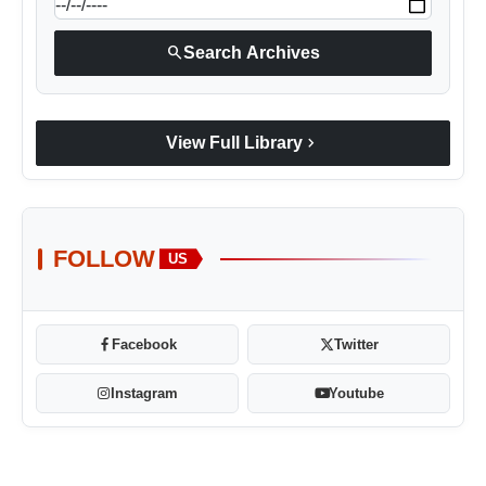
search
Search Archives
chevron_right
View Full Library
FOLLOW
US
Facebook
Twitter
Instagram
Youtube