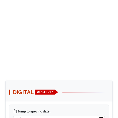
DIGITAL
ARCHIVES
calendar_today
Jump to specific date: