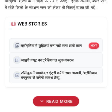
परिदृश्य” श्रेणी के मानदंडों पर सवाल उठाए। इसके अलावा, बफर जोन
में छोटे किलों के संरक्षण स्तर को लेकर भी चिंताएँ व्यक्त की गईं।
amp_stories
WEB STORIES
photo_library
क्रोएशिया में छुट्टियां मना रहीं सारा अली खान
HOT
photo_library
जाह्नवी कपूर का ट्रेडिशनल लुक वायरल
टॉलीवुड में धमाकेदार एंट्री करेंगी राशा थडानी, 'श्रीनिवास
photo_library
मंगपुरम' से करेंगी साउथ डेब्यू
expand_more
READ MORE