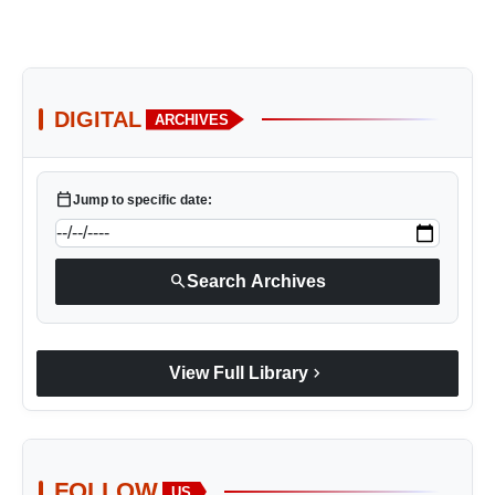
DIGITAL
ARCHIVES
calendar_today
Jump to specific date:
search
Search Archives
chevron_right
View Full Library
FOLLOW
US