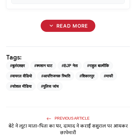
expand_more
READ MORE
Tags:
#बुलंदशहर
#श्मशान घाट
#BJP नेता
#राहुल बाल्मीकि
#वायरल वीडियो
#आपत्तिजनक स्थिति
#शिकारपुर
#माफी
#सोशल मीडिया
#पुलिस जांच
PREVIOUS ARTICLE
बेटे ने लूटा माता-पिता का घर, दामाद ने कराई ससुराल पर आयकर
छापेमारी