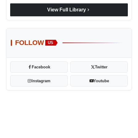
chevron_right
View Full Library
FOLLOW
US
Facebook
Twitter
Instagram
Youtube