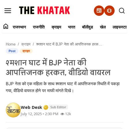
newspaper
amp_stories
home
राजस्थान
राजनीति
क्राइम
भारत
बॉलीवुड
खेल
लाइफस्टाइ
Home
Home
क्राइम
श्मशान घाट में BJP नेता की आपत्तिजनक हरकत, वीडियो वायरल
Contact Us
Post
क्राइम
श्मशान घाट में BJP नेता की
राजस्थान
आपत्तिजनक हरकत, वीडियो वायरल
राजनीति
BJP नेता को एक महिला के साथ श्मशान घाट में आपत्तिजनक स्थिति में पकड़ा
गया, वीडियो वायरल होने पर माफी मांगते दिखे।
क्राइम
Verified Media or Organization • 11 J
Web Desk
भारत
Sub Editor
July 12, 2025 • 2:30 PM
12k
बॉलीवुड