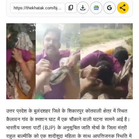
download
share
content_copy
खेल
https://thekhatak.com/bjp-leader-s-objectionable-act-at-crematorium-ghat-video-goes-viral
लाइफस्टाइल
अंतर्राष्ट्रीय
उत्तर प्रदेश के बुलंदशहर जिले के शिकारपुर कोतवाली क्षेत्र में स्थित
कैलावन गांव के श्मशान घाट में एक चौंकाने वाली घटना सामने आई है।
भारतीय जनता पार्टी (BJP) के अनुसूचित जाति मोर्चा के जिला मंत्री
राहुल बाल्मीकि को एक शादीशुदा महिला के साथ आपत्तिजनक स्थिति में