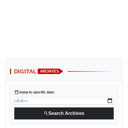
DIGITAL
ARCHIVES
calendar_today
Jump to specific date:
search
Search Archives