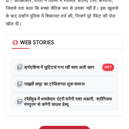
दी। आखिरकार, दंपति ने दिल्ली में स्वतंत्र डीएनए टेस्ट करवाया,
जिससे पता चला कि बच्चा जैविक रूप से उनका नहीं है। इस खुलासे
के बाद उन्होंने पुलिस में शिकायत दर्ज की, जिसने पूरे रैकेट की पोल
खोल दी।
amp_stories
WEB STORIES
photo_library
क्रोएशिया में छुट्टियां मना रहीं सारा अली खान
HOT
photo_library
जाह्नवी कपूर का ट्रेडिशनल लुक वायरल
टॉलीवुड में धमाकेदार एंट्री करेंगी राशा थडानी, 'श्रीनिवास
photo_library
मंगपुरम' से करेंगी साउथ डेब्यू