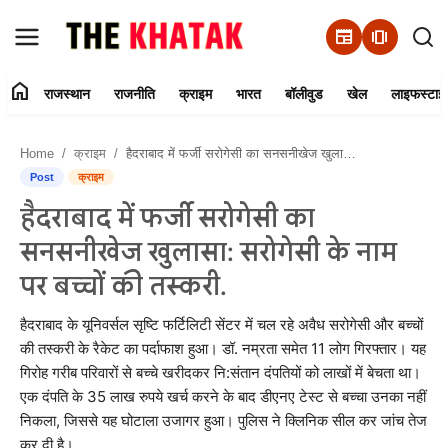
newspaper
amp_stories
home
राजस्थान
राजनीति
क्राइम
भारत
बॉलीवुड
खेल
लाइफस्टाइ
Home
Home
क्राइम
हैदराबाद में फर्जी सरोगेसी का सनसनीखेज खुलासा: सरोगेसी के नाम पर बच्चों की तस्करी.
Contact Us
Post
क्राइम
हैदराबाद में फर्जी सरोगेसी का
राजस्थान
सनसनीखेज खुलासा: सरोगेसी के नाम
राजनीति
पर बच्चों की तस्करी.
क्राइम
हैदराबाद के यूनिवर्सल सृष्टि फर्टिलिटी सेंटर में चल रहे अवैध सरोगेसी और बच्चों
की तस्करी के रैकेट का पर्दाफाश हुआ। डॉ. नम्रता समेत 11 लोग गिरफ्तार। यह
गिरोह गरीब परिवारों से बच्चे खरीदकर नि:संतान दंपतियों को लाखों में बेचता था।
भारत
एक दंपति के 35 लाख रुपये खर्च करने के बाद डीएनए टेस्ट से बच्चा उनका नहीं
निकला, जिससे यह घोटाला उजागर हुआ। पुलिस ने क्लिनिक सील कर जांच तेज
बॉलीवुड
कर दी है।