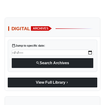
DIGITAL
ARCHIVES
calendar_today
Jump to specific date:
search
Search Archives
chevron_right
View Full Library