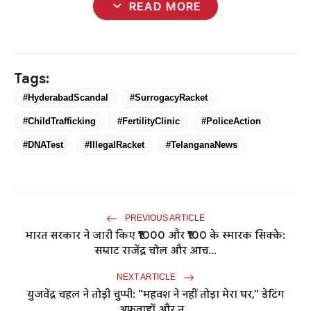
expand_more
READ MORE
Tags:
#HyderabadScandal
#SurrogacyRacket
#ChildTrafficking
#FertilityClinic
#PoliceAction
#DNATest
#IllegalRacket
#TelanganaNews
PREVIOUS ARTICLE
भारत सरकार ने जारी किए ₹1000 और ₹100 के स्मारक सिक्के:
सम्राट राजेंद्र चोल और आच...
NEXT ARTICLE
युजवेंद्र चहल ने तोड़ी चुप्पी: "महवश ने नहीं तोड़ा मेरा घर," डेटिंग
अफवाहों और त...