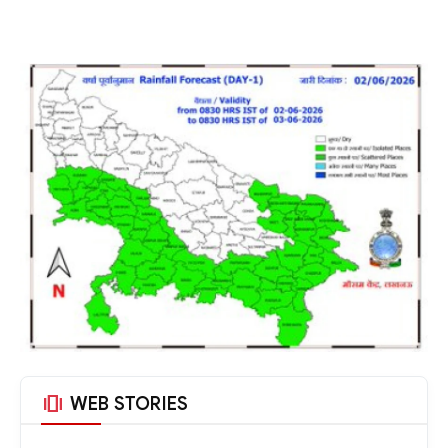
amp_stories
WEB STORIES