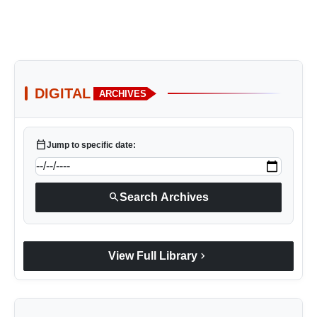
DIGITAL
ARCHIVES
calendar_today
Jump to specific date:
search
Search Archives
chevron_right
View Full Library