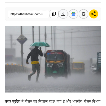
खेल
download
share
content_copy
https://thekhatak.com/up-rain-alert-thunderstorm-yellow-alert-imd-weather-update-june-2026
लाइफस्टाइल
अंतर्राष्ट्रीय
उत्तर प्रदेश
में मौसम का मिजाज बदल गया है और भारतीय मौसम विभाग