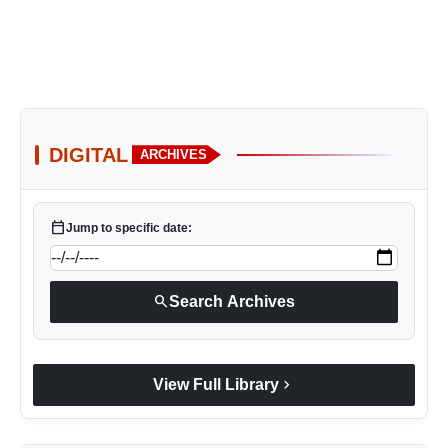
DIGITAL
ARCHIVES
calendar_today
Jump to specific date:
search
Search Archives
chevron_right
View Full Library