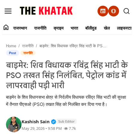
newspaper
amp_stories
home
राजस्थान
राजनीति
क्राइम
भारत
बॉलीवुड
खेल
लाइफस्टाइ
Home
Home
राजनीति
​बाड़मेर: शिव विधायक रविंद्र सिंह भाटी के PSO तखत सिंह निलंबित, पेट्रोल कांड में लापरवाही पड़ी भारी
Contact Us
Post
राजनीति
​बाड़मेर: शिव विधायक रविंद्र सिंह भाटी के
राजस्थान
PSO तखत सिंह निलंबित, पेट्रोल कांड में
राजनीति
लापरवाही पड़ी भारी
क्राइम
​बाड़मेर के शिव विधानसभा क्षेत्र से निर्दलीय विधायक रविंद्र सिंह भाटी की सुरक्षा
में तैनात पीएसओ (PSO) तखत सिंह को निलंबित कर दिया गया है।
भारत
Verified Public Figure • 11 Jun, 20
Kashish Sain
Sub Editor
बॉलीवुड
May 29, 2026 • 9:58 PM
7.7k