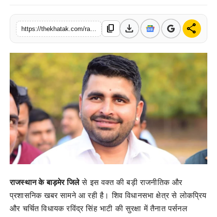
खेल
download
share
content_copy
https://thekhatak.com/ravindra-singh-bhati-pso-suspended-barmer-news-petrol-incident
लाइफस्टाइल
अंतर्राष्ट्रीय
राजस्थान के बाड़मेर जिले
से इस वक्त की बड़ी राजनीतिक और
प्रशासनिक खबर सामने आ रही है। शिव विधानसभा क्षेत्र से लोकप्रिय
और चर्चित विधायक रविंद्र सिंह भाटी की सुरक्षा में तैनात पर्सनल