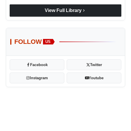
chevron_right
View Full Library
FOLLOW
US
Facebook
Twitter
Instagram
Youtube