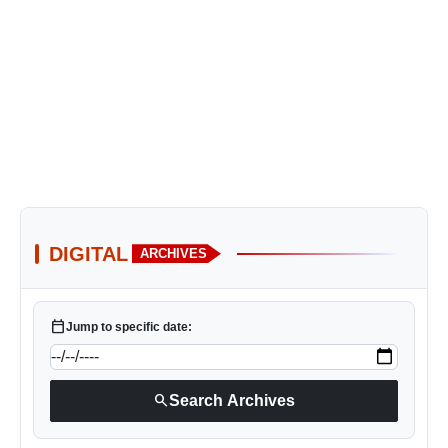
DIGITAL
ARCHIVES
calendar_today
Jump to specific date:
search
Search Archives