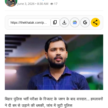
June 3, 2026 • 8:30 AM
17
खेल
लाइफस्टाइल
download
share
content_copy
https://thekhatak.com/patna-khan-sir-coaching-center-firing-security-guards-injured-threat
अंतर्राष्ट्रीय
बिहार पुलिस भर्ती परीक्षा के रिजल्ट के जश्न के बाद वारदात... हमलावरों
ने दी बम से उड़ाने की धमकी, जांच में जुटी पुलिस