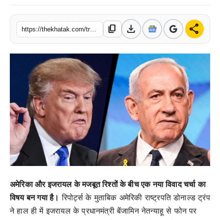
खेल
download
share
content_copy
https://thekhatak.com/trump-netanyahu-tension-iran-deal-lebanon-strike-strategic-difference
लाइफस्टाइल
अंतर्राष्ट्रीय
अमेरिका और इजरायल के मजबूत रिश्तों के बीच एक नया विवाद चर्चा का
विषय बन गया है।
रिपोर्ट्स के मुताबिक अमेरिकी राष्ट्रपति डोनाल्ड ट्रंप
ने हाल ही में इजरायल के प्रधानमंत्री बेंजामिन नेतन्याहू से फोन पर