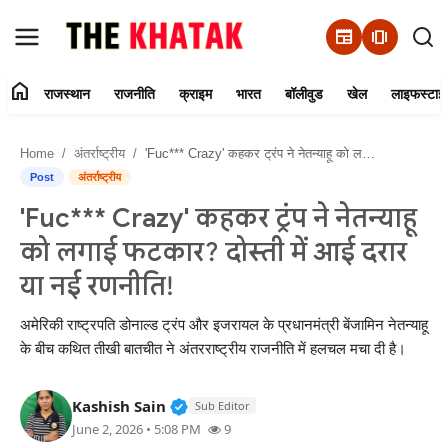
newspaper
amp_stories
home
राजस्थान
राजनीति
क्राइम
भारत
बॉलीवुड
खेल
लाइफस्टाइ
Home
Home
अंतर्राष्ट्रीय
'Fuc*** Crazy' कहकर ट्रंप ने नेतन्याहू को लगाई फटकार? दोस्ती में आई दरार या नई रणनीति!
Contact Us
Post
अंतर्राष्ट्रीय
'Fuc*** Crazy' कहकर ट्रंप ने नेतन्याहू
राजस्थान
को लगाई फटकार? दोस्ती में आई दरार
राजनीति
या नई रणनीति!
क्राइम
अमेरिकी राष्ट्रपति डोनाल्ड ट्रंप और इजरायल के प्रधानमंत्री बेंजामिन नेतन्याहू
के बीच कथित तीखी बातचीत ने अंतरराष्ट्रीय राजनीति में हलचल मचा दी है।
भारत
Verified Public Figure • 11 Jun, 20
Kashish Sain
Sub Editor
बॉलीवुड
June 2, 2026 • 5:08 PM
9