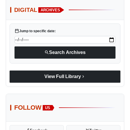
DIGITAL
ARCHIVES
calendar_today
Jump to specific date:
search
Search Archives
chevron_right
View Full Library
FOLLOW
US