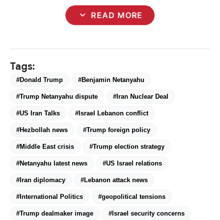
expand_more
READ MORE
Tags:
#Donald Trump
#Benjamin Netanyahu
#Trump Netanyahu dispute
#Iran Nuclear Deal
#US Iran Talks
#Israel Lebanon conflict
#Hezbollah news
#Trump foreign policy
#Middle East crisis
#Trump election strategy
#Netanyahu latest news
#US Israel relations
#Iran diplomacy
#Lebanon attack news
#International Politics
#geopolitical tensions
#Trump dealmaker image
#Israel security concerns