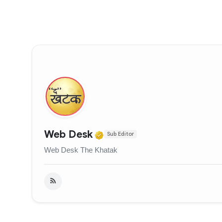
Verified Media or Organi
Web Desk
Sub Editor
Web Desk The Khatak