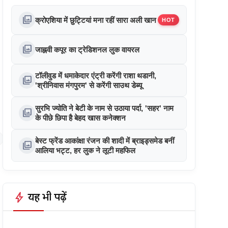
photo_library
क्रोएशिया में छुट्टियां मना रहीं सारा अली खान
HOT
photo_library
जाह्नवी कपूर का ट्रेडिशनल लुक वायरल
टॉलीवुड में धमाकेदार एंट्री करेंगी राशा थडानी,
photo_library
'श्रीनिवास मंगपुरम' से करेंगी साउथ डेब्यू
सुरभि ज्योति ने बेटी के नाम से उठाया पर्दा, 'सहर' नाम
photo_library
के पीछे छिपा है बेहद खास कनेक्शन
बेस्ट फ्रेंड आकांक्षा रंजन की शादी में ब्राइड्समेड बनीं
photo_library
आलिया भट्ट, हर लुक ने लूटी महफिल
bolt
यह भी पढ़ें