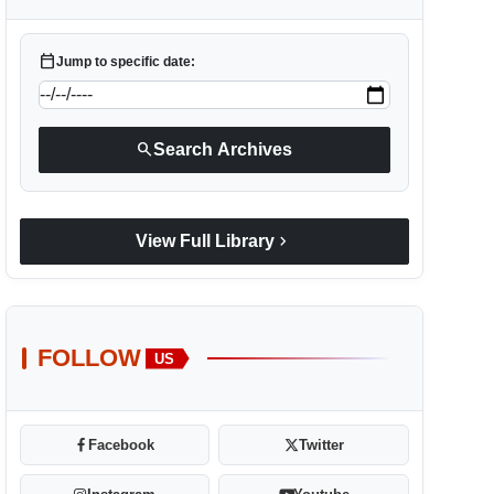
calendar_today
Jump to specific date:
search
Search Archives
chevron_right
View Full Library
FOLLOW
US
Facebook
Twitter