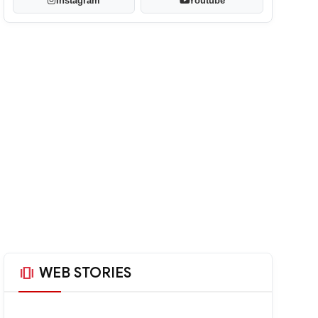
Instagram
Youtube
amp_stories
WEB STORIES