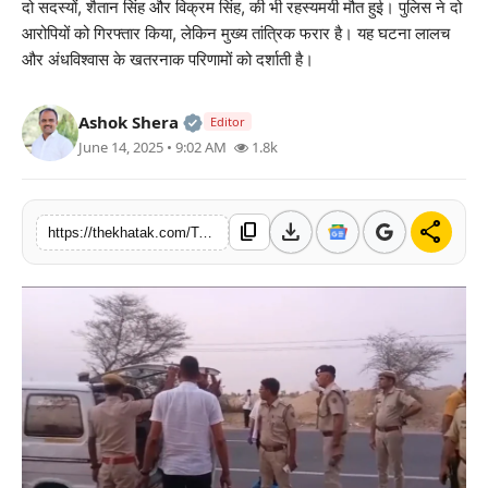
दो सदस्यों, शैतान सिंह और विक्रम सिंह, की भी रहस्यमयी मौत हुई। पुलिस ने दो
खेल
आरोपियों को गिरफ्तार किया, लेकिन मुख्य तांत्रिक फरार है। यह घटना लालच
और अंधविश्वास के खतरनाक परिणामों को दर्शाती है।
लाइफस्टाइल
Official | Verified Expert • 11 Jun, 
Ashok Shera
Editor
अंतर्राष्ट्रीय
June 14, 2025 • 9:02 AM
1.8k
download
share
content_copy
https://thekhatak.com/Tantric-Scam-Bikaner-Robbery-Murder