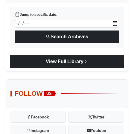
calendar_today
Jump to specific date:
search
Search Archives
chevron_right
View Full Library
FOLLOW
US
Facebook
Twitter
Instagram
Youtube