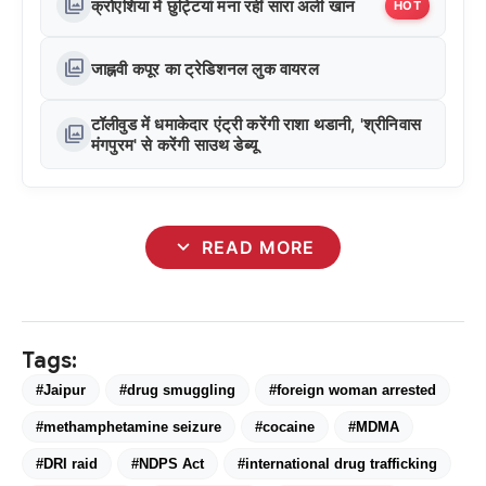
photo_library
क्रोएशिया में छुट्टियां मना रहीं सारा अली खान
HOT
photo_library
जाह्नवी कपूर का ट्रेडिशनल लुक वायरल
टॉलीवुड में धमाकेदार एंट्री करेंगी राशा थडानी, 'श्रीनिवास
photo_library
मंगपुरम' से करेंगी साउथ डेब्यू
expand_more
READ MORE
Tags:
#Jaipur
#drug smuggling
#foreign woman arrested
#methamphetamine seizure
#cocaine
#MDMA
#DRI raid
#NDPS Act
#international drug trafficking