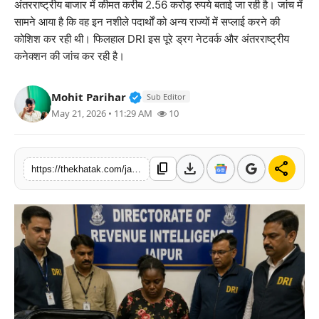
अंतरराष्ट्रीय बाजार में कीमत करीब 2.56 करोड़ रुपये बताई जा रही है। जांच में
खेल
सामने आया है कि वह इन नशीले पदार्थों को अन्य राज्यों में सप्लाई करने की
कोशिश कर रही थी। फिलहाल DRI इस पूरे ड्रग नेटवर्क और अंतरराष्ट्रीय
लाइफस्टाइल
कनेक्शन की जांच कर रही है।
अंतर्राष्ट्रीय
Verified Public Figure • 11 Jun, 2
Mohit Parihar
Sub Editor
May 21, 2026 • 11:29 AM
10
download
share
content_copy
https://thekhatak.com/jaipur-foreign-woman-drug-smuggling-dri-arrest-mdma-cocaine-methamphetamine-bust