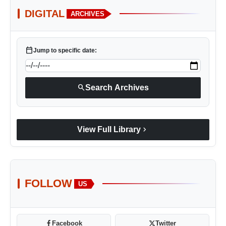
DIGITAL
ARCHIVES
calendar_today
Jump to specific date:
search
Search Archives
chevron_right
View Full Library
FOLLOW
US
Facebook
Twitter