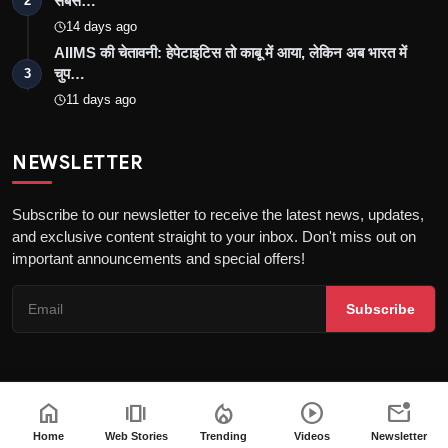
सबस…
2
14 days ago
AIIMS की चेतावनी: हेपेटाइटिस तो काबू में आया, लेकिन अब भारत में
चुप…
3
11 days ago
NEWSLETTER
Subscribe to our newsletter to receive the latest news, updates,
and exclusive content straight to your inbox. Don't miss out on
important announcements and special offers!
Subscribe
home
amp_stories
local_fire_department
play_circle
mark_email_unread
Copyright © 2026 the khatak - All Rights Reserved
About us
Privacy Policy
DMCA Policy
Terms & Conditions
Home
Web Stories
Trending
Videos
Newsletter