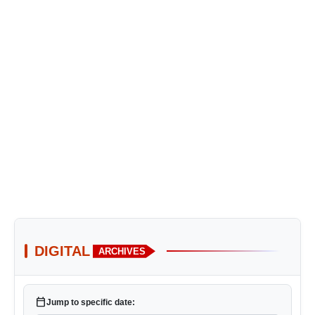
DIGITAL
ARCHIVES
calendar_today
Jump to specific date: