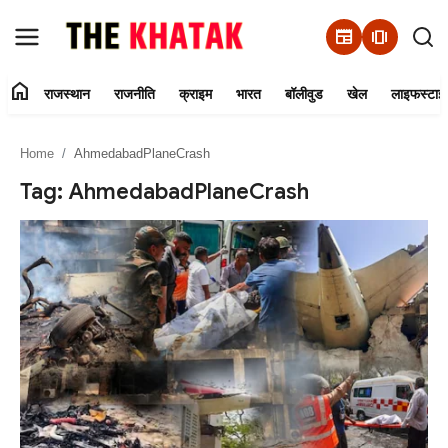
newspaper
amp_stories
home
राजस्थान
राजनीति
क्राइम
भारत
बॉलीवुड
खेल
लाइफस्टाइ
Home
Home
AhmedabadPlaneCrash
Contact Us
Tag: AhmedabadPlaneCrash
राजस्थान
राजनीति
क्राइम
भारत
बॉलीवुड