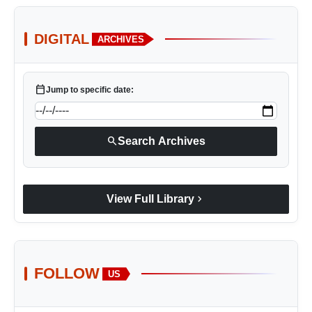
DIGITAL
ARCHIVES
calendar_today
Jump to specific date:
search
Search Archives
chevron_right
View Full Library
FOLLOW
US