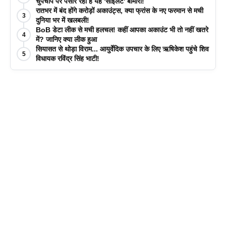
चुपचाप पैर पसार रही है यह 'साइलेंट' बीमारी!
रातभर में बंद होंगे करोड़ों अकाउंट्स, क्या फ्रांस के नए फरमान से मची
3
दुनिया भर में खलबली!
BoB डेटा लीक से मची हलचल! कहीं आपका अकाउंट भी तो नहीं खतरे
4
में? जानिए क्या लीक हुआ
सियासत से थोड़ा विराम... आयुर्वेदिक उपचार के लिए ऋषिकेश पहुंचे शिव
5
विधायक रविंद्र सिंह भाटी!