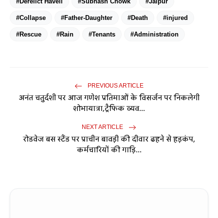
#Derelict Haveli
#Subhash Chowk
#Jaipur
#Collapse
#Father-Daughter
#Death
#injured
#Rescue
#Rain
#Tenants
#Administration
PREVIOUS ARTICLE
अनंत चतुर्दशी पर आज गणेश प्रतिमाओं के विसर्जन पर निकलेगी
शोभायात्रा,ट्रैफिक व्यव...
NEXT ARTICLE
रोडवेज बस स्टैंड पर प्राचीन बावड़ी की दीवार ढहने से हड़कंप,
कर्मचारियों की गाड़ि...