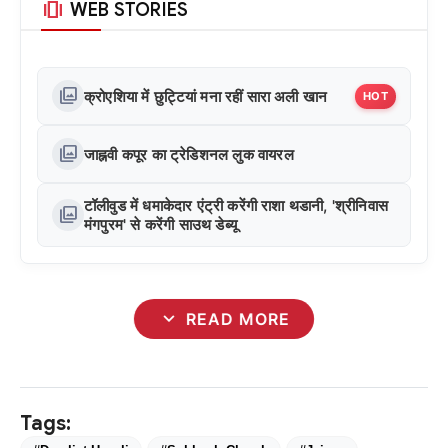
amp_stories
WEB STORIES
photo_library
क्रोएशिया में छुट्टियां मना रहीं सारा अली खान
HOT
photo_library
जाह्नवी कपूर का ट्रेडिशनल लुक वायरल
टॉलीवुड में धमाकेदार एंट्री करेंगी राशा थडानी, 'श्रीनिवास
photo_library
मंगपुरम' से करेंगी साउथ डेब्यू
expand_more
READ MORE
Tags: