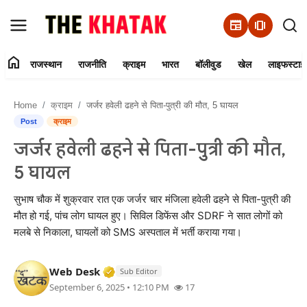
newspaper
amp_stories
home
राजस्थान
राजनीति
क्राइम
भारत
बॉलीवुड
खेल
लाइफस्टाइ
Home
Home
क्राइम
जर्जर हवेली ढहने से पिता-पुत्री की मौत, 5 घायल
Contact Us
Post
क्राइम
जर्जर हवेली ढहने से पिता-पुत्री की मौत,
राजस्थान
5 घायल
राजनीति
सुभाष चौक में शुक्रवार रात एक जर्जर चार मंजिला हवेली ढहने से पिता-पुत्री की
मौत हो गई, पांच लोग घायल हुए। सिविल डिफेंस और SDRF ने सात लोगों को
क्राइम
मलबे से निकाला, घायलों को SMS अस्पताल में भर्ती कराया गया।
भारत
Verified Media or Organization • 11 J
Web Desk
Sub Editor
September 6, 2025 • 12:10 PM
17
बॉलीवुड