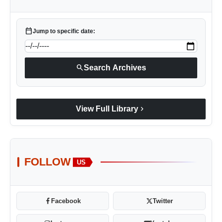
calendar_today
Jump to specific date:
search
Search Archives
chevron_right
View Full Library
FOLLOW
US
Facebook
Twitter