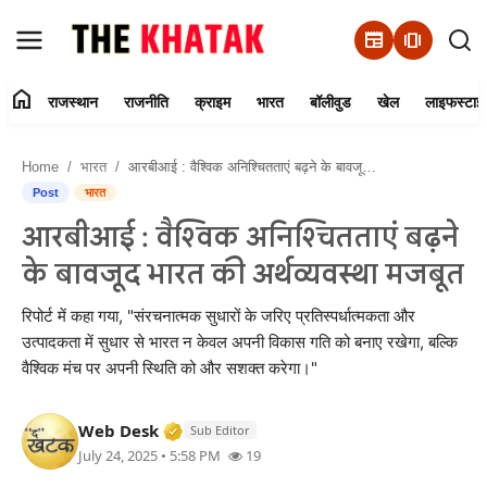
newspaper
amp_stories
home
राजस्थान
राजनीति
क्राइम
भारत
बॉलीवुड
खेल
लाइफस्टाइ
Home
Home
भारत
आरबीआई : वैश्विक अनिश्चितताएं बढ़ने के बावजूद भारत की अर्थव्यवस्था मजबूत
Contact Us
Post
भारत
आरबीआई : वैश्विक अनिश्चितताएं बढ़ने
राजस्थान
के बावजूद भारत की अर्थव्यवस्था मजबूत
राजनीति
रिपोर्ट में कहा गया, "संरचनात्मक सुधारों के जरिए प्रतिस्पर्धात्मकता और
उत्पादकता में सुधार से भारत न केवल अपनी विकास गति को बनाए रखेगा, बल्कि
क्राइम
वैश्विक मंच पर अपनी स्थिति को और सशक्त करेगा।"
भारत
Verified Media or Organization • 11 J
Web Desk
Sub Editor
July 24, 2025 • 5:58 PM
19
बॉलीवुड