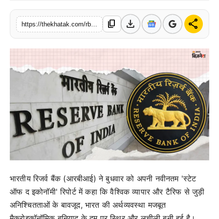
खेल
download
share
content_copy
https://thekhatak.com/rbi-india-s-economy-strong-despite-rising-global-uncertainties
लाइफस्टाइल
अंतर्राष्ट्रीय
भारतीय रिजर्व बैंक (आरबीआई) ने बुधवार को अपनी नवीनतम 'स्टेट
ऑफ द इकोनॉमी' रिपोर्ट में कहा कि वैश्विक व्यापार और टैरिफ से जुड़ी
अनिश्चितताओं के बावजूद, भारत की अर्थव्यवस्था मजबूत
मैक्रोइकॉनॉमिक बुनियाद के दम पर स्थिर और लचीली बनी हुई है।