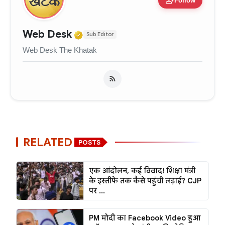
person_add
Follow
Verified Media or Organizati
Web Desk
Sub Editor
Web Desk The Khatak
RELATED
POSTS
एक आंदोलन, कई विवाद! शिक्षा मंत्री
के इस्तीफे तक कैसे पहुंची लड़ाई? CJP
पर ...
PM मोदी का Facebook Video हुआ