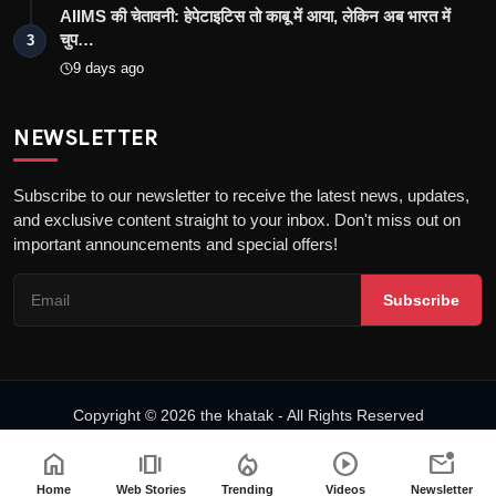
AIIMS की चेतावनी: हेपेटाइटिस तो काबू में आया, लेकिन अब भारत में
चुप…
3
9 days ago
NEWSLETTER
Subscribe to our newsletter to receive the latest news, updates,
and exclusive content straight to your inbox. Don't miss out on
important announcements and special offers!
Subscribe
Copyright © 2026 the khatak - All Rights Reserved
About us
Privacy Policy
DMCA Policy
Terms & Conditions
home
amp_stories
local_fire_department
play_circle
mark_email_unread
Fact-Checking Policy
Home
Web Stories
Trending
Videos
Newsletter