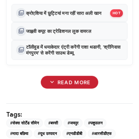
photo_library
क्रोएशिया में छुट्टियां मना रहीं सारा अली खान
HOT
photo_library
जाह्नवी कपूर का ट्रेडिशनल लुक वायरल
टॉलीवुड में धमाकेदार एंट्री करेंगी राशा थडानी, 'श्रीनिवास
photo_library
मंगपुरम' से करेंगी साउथ डेब्यू
expand_more
READ MORE
Tags:
#सेक्स सोर्टेड सीमेन
#बस्सी
#जयपुर
#पशुपालन
#मादा बछिया
#दूध उत्पादन
#एनडीडीबी
#आरसीडीएफ