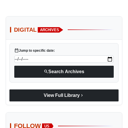
DIGITAL
ARCHIVES
calendar_today
Jump to specific date:
search
Search Archives
chevron_right
View Full Library
FOLLOW
US