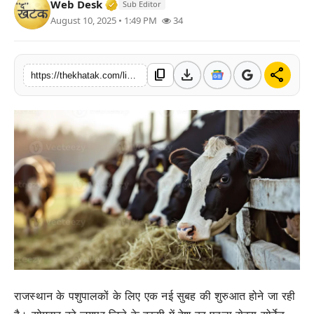
Verified Media or Organization • 11 J
Web Desk
Sub Editor
खेल
August 10, 2025 • 1:49 PM
34
लाइफस्टाइल
download
share
content_copy
https://thekhatak.com/livestock-farmers-to-get-better-breed-female-heifers-country-s-first-sex-sorted-semen-bank-to-be-launched-in-bassi
अंतर्राष्ट्रीय
राजस्थान के पशुपालकों के लिए एक नई सुबह की शुरुआत होने जा रही