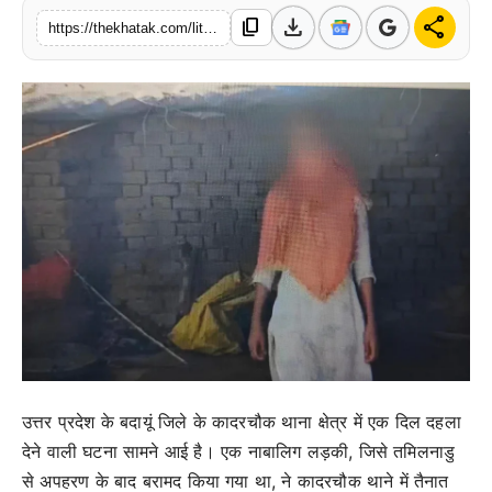
download
share
content_copy
खेल
https://thekhatak.com/little-hearts-broken-trust-innocence-trampled-at-the-hands-of-the-protector
लाइफस्टाइल
अंतर्राष्ट्रीय
उत्तर प्रदेश के बदायूं जिले के कादरचौक थाना क्षेत्र में एक दिल दहला
देने वाली घटना सामने आई है। एक नाबालिग लड़की, जिसे तमिलनाडु
से अपहरण के बाद बरामद किया गया था, ने कादरचौक थाने में तैनात