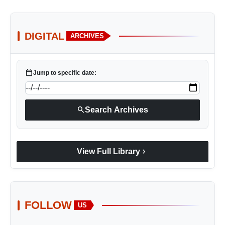
DIGITAL
ARCHIVES
calendar_today
Jump to specific date:
search
Search Archives
chevron_right
View Full Library
FOLLOW
US