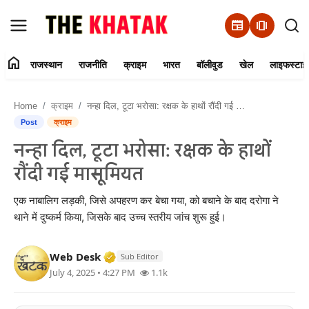
newspaper
amp_stories
home
राजस्थान
राजनीति
क्राइम
भारत
बॉलीवुड
खेल
लाइफस्टाइ
Home
Home
क्राइम
नन्हा दिल, टूटा भरोसा: रक्षक के हाथों रौंदी गई मासूमियत
Contact Us
Post
क्राइम
नन्हा दिल, टूटा भरोसा: रक्षक के हाथों
राजस्थान
रौंदी गई मासूमियत
राजनीति
एक नाबालिग लड़की, जिसे अपहरण कर बेचा गया, को बचाने के बाद दरोगा ने
थाने में दुष्कर्म किया, जिसके बाद उच्च स्तरीय जांच शुरू हुई।
क्राइम
Verified Media or Organization • 11 J
Web Desk
भारत
Sub Editor
July 4, 2025 • 4:27 PM
1.1k
बॉलीवुड