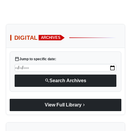
DIGITAL
ARCHIVES
calendar_today
Jump to specific date:
search
Search Archives
chevron_right
View Full Library