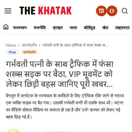
newspaper
amp_stories
home
राजस्थान
राजनीति
क्राइम
भारत
बॉलीवुड
खेल
लाइफस्टाइ
Home
Home
अंतर्राष्ट्रीय
गर्भवती पत्नी के साथ ट्रैफिक में फंसा शख्स सड़क पर बैठा, VIP मूवमेंट को लेकर छिड़ी बहस जानिए पूरी खबर...
Contact Us
Post
अंतर्राष्ट्रीय
गर्भवती पत्नी के साथ ट्रैफिक में फंसा
राजस्थान
शख्स सड़क पर बैठा, VIP मूवमेंट को
राजनीति
लेकर छिड़ी बहस जानिए पूरी खबर...
क्राइम
बेंगलुरु में कर्नाटक के राज्यपाल के काफिले के लिए ट्रैफिक रोके जाने से नाराज
एक व्यक्ति सड़क पर बैठ गया। उसकी गर्भवती पत्नी भी उसके साथ थी। घटना
का वीडियो सोशल मीडिया पर वायरल हो रहा है और VIP कल्चर को लेकर नई
भारत
बहस छिड़ गई है।
बॉलीवुड