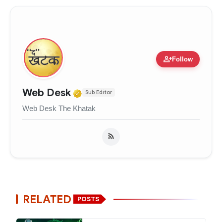
person_add
Follow
Verified Media or Organizati
Web Desk
Sub Editor
Web Desk The Khatak
RELATED
POSTS