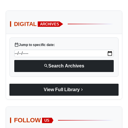
DIGITAL
ARCHIVES
calendar_today
Jump to specific date:
search
Search Archives
chevron_right
View Full Library
FOLLOW
US