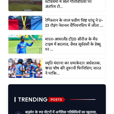
स्टेडियमों में खेल गतिविधियों पर
अंतरिम रो...
रेगिस्तान के लाल प्रवीण सिंह धांधू ने U-
23 रोइंग नेशनल चैंपियनशिप में जीता ...
भारत-आयरलैंड टी20 सीरीज के मैच
टाइम में बदलाव, वैभव सूर्यवंशी के डेब्यू
पर ...
स्मृति मंधाना का धमाकेदार अर्धशतक,
ऋचा घोष की तूफानी फिनिशिंग; भारत
ने पाकि...
TRENDING
POSTS
बाड़मेर के स्पा सेंटरों में अनैतिक गतिविधियों का खुलासा,