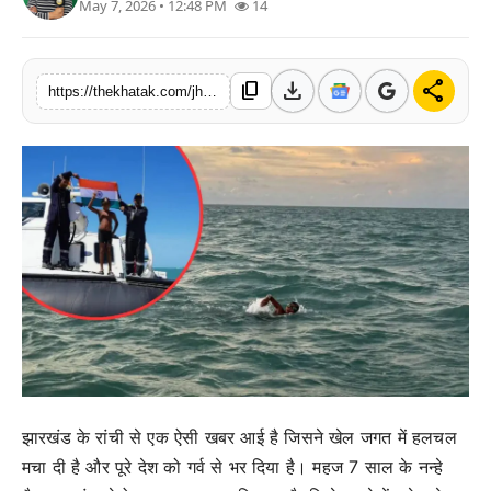
May 7, 2026 • 12:48 PM
14
खेल
लाइफस्टाइल
download
share
content_copy
https://thekhatak.com/jharkhand-7-year-old-ishank-world-record-palk-strait-swim-sri-lanka-india
अंतर्राष्ट्रीय
झारखंड के रांची से एक ऐसी खबर आई है जिसने खेल जगत में हलचल
मचा दी है और पूरे देश को गर्व से भर दिया है। महज 7 साल के नन्हे