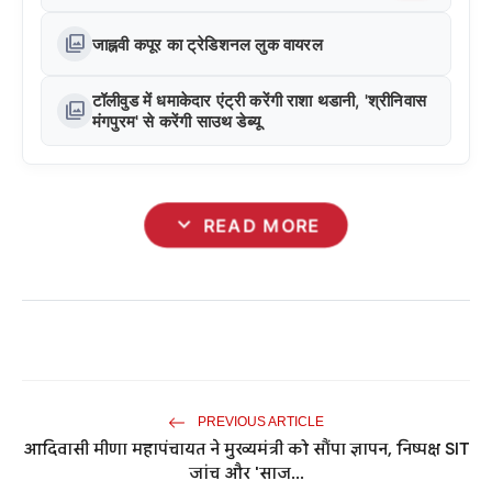
photo_library
जाह्नवी कपूर का ट्रेडिशनल लुक वायरल
टॉलीवुड में धमाकेदार एंट्री करेंगी राशा थडानी, 'श्रीनिवास
photo_library
मंगपुरम' से करेंगी साउथ डेब्यू
expand_more
READ MORE
PREVIOUS ARTICLE
आदिवासी मीणा महापंचायत ने मुख्यमंत्री को सौंपा ज्ञापन, निष्पक्ष SIT
जांच और 'साज...