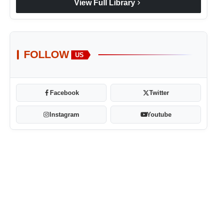
chevron_right
View Full Library
FOLLOW
US
Facebook
Twitter
Instagram
Youtube