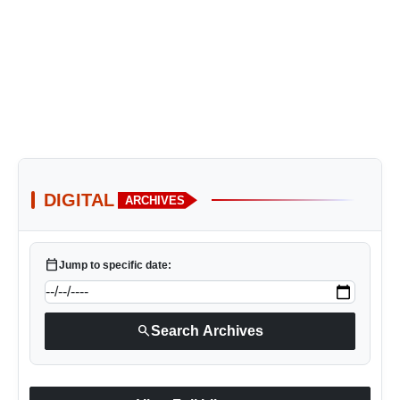
DIGITAL
ARCHIVES
calendar_today
Jump to specific date:
search
Search Archives