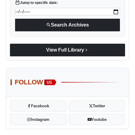
calendar_today
Jump to specific date:
search
Search Archives
chevron_right
View Full Library
FOLLOW
US
Facebook
Twitter
Instagram
Youtube