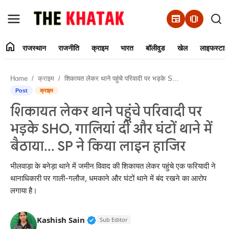
newspaper
amp_stories
home
राजस्थान
राजनीति
क्राइम
भारत
बॉलीवुड
खेल
लाइफस्टाइ
Home
Home
क्राइम
शिकायत लेकर थाने पहुंचे परिवादी पर भड़के SHO, गालियां दीं और घंटों थाने में बैठाया... SP ने किया लाइन हाजिर
Contact Us
Post
क्राइम
शिकायत लेकर थाने पहुंचे परिवादी पर
राजस्थान
भड़के SHO, गालियां दीं और घंटों थाने में
राजनीति
बैठाया... SP ने किया लाइन हाजिर
क्राइम
भीलवाड़ा के बनेड़ा थाने में जमीन विवाद की शिकायत लेकर पहुंचे एक फरियादी ने
थानाधिकारी पर गाली-गलौज, धमकाने और घंटों थाने में बंद रखने का आरोप
लगाया है।
भारत
बॉलीवुड
Verified Public Figure • 11 Jun, 20
Kashish Sain
Sub Editor