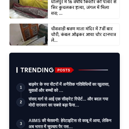
धौलपुर में 16 वर्षीय किशोर की पत्थर से
सिर कुचलकर हत्या, जंगल में मिला
शव; ...
चीथवाड़ी श्रवण माता मंदिर में 7वीं बार
चोरी, कंबल ओढ़कर आया चोर दानपात्र
ले...
TRENDING
POSTS
बाड़मेर के स्पा सेंटरों में अनैतिक गतिविधियों का खुलासा,
1
युवाओं और बच्चों को …
संसद मार्ग से आई एक सीक्रेट रिपोर्ट... और बदल गया
2
मोदी सरकार का सबसे बड़ा फैस…
AIIMS की चेतावनी: हेपेटाइटिस तो काबू में आया, लेकिन
3
अब भारत में चुपचाप पैर पस…