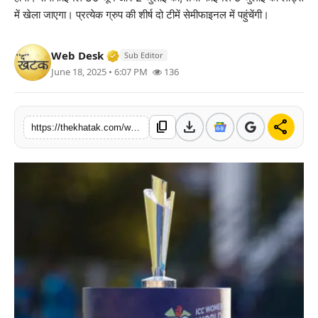
में खेला जाएगा। प्रत्येक ग्रुप की शीर्ष दो टीमें सेमीफाइनल में पहुंचेंगी।
खेल
लाइफस्टाइल
Verified Media or Organization • 11 J
Web Desk
Sub Editor
June 18, 2025 • 6:07 PM
136
अंतर्राष्ट्रीय
download
share
content_copy
https://thekhatak.com/women-t20-world-cup-2026-india-pakistan-match-14-june-finals-lords