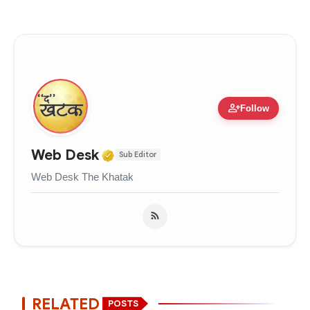
person_add
Follow
Verified Media or Organizati
Web Desk
Sub Editor
Web Desk The Khatak
RELATED
POSTS