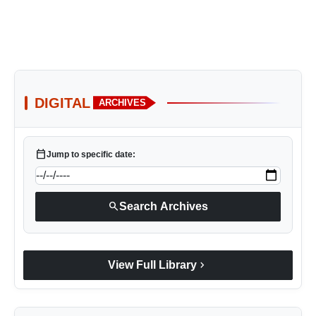
DIGITAL
ARCHIVES
calendar_today
Jump to specific date:
search
Search Archives
chevron_right
View Full Library