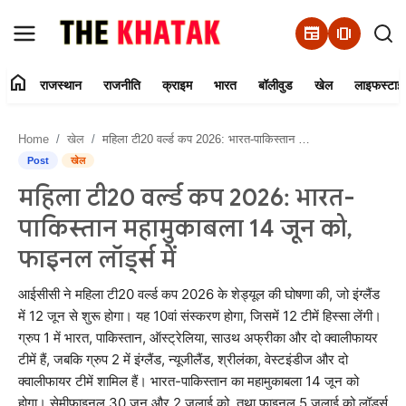
newspaper
amp_stories
home
राजस्थान
राजनीति
क्राइम
भारत
बॉलीवुड
खेल
लाइफस्टाइ
Home
Home
खेल
महिला टी20 वर्ल्ड कप 2026: भारत-पाकिस्तान महामुकाबला 14 जून को, फाइनल लॉर्ड्स में
Contact Us
Post
खेल
महिला टी20 वर्ल्ड कप 2026: भारत-
राजस्थान
पाकिस्तान महामुकाबला 14 जून को,
राजनीति
फाइनल लॉर्ड्स में
क्राइम
आईसीसी ने महिला टी20 वर्ल्ड कप 2026 के शेड्यूल की घोषणा की, जो इंग्लैंड
में 12 जून से शुरू होगा। यह 10वां संस्करण होगा, जिसमें 12 टीमें हिस्सा लेंगी।
ग्रुप 1 में भारत, पाकिस्तान, ऑस्ट्रेलिया, साउथ अफ्रीका और दो क्वालीफायर
भारत
टीमें हैं, जबकि ग्रुप 2 में इंग्लैंड, न्यूजीलैंड, श्रीलंका, वेस्टइंडीज और दो
क्वालीफायर टीमें शामिल हैं। भारत-पाकिस्तान का महामुकाबला 14 जून को
बॉलीवुड
होगा। सेमीफाइनल 30 जून और 2 जुलाई को, तथा फाइनल 5 जुलाई को लॉर्ड्स