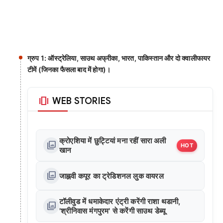
ग्रुप 1: ऑस्ट्रेलिया, साउथ अफ्रीका, भारत, पाकिस्तान और दो क्वालीफायर
टीमें (जिनका फैसला बाद में होगा)।
amp_stories
WEB STORIES
क्रोएशिया में छुट्टियां मना रहीं सारा अली
photo_library
HOT
खान
photo_library
जाह्नवी कपूर का ट्रेडिशनल लुक वायरल
टॉलीवुड में धमाकेदार एंट्री करेंगी राशा थडानी,
photo_library
'श्रीनिवास मंगपुरम' से करेंगी साउथ डेब्यू