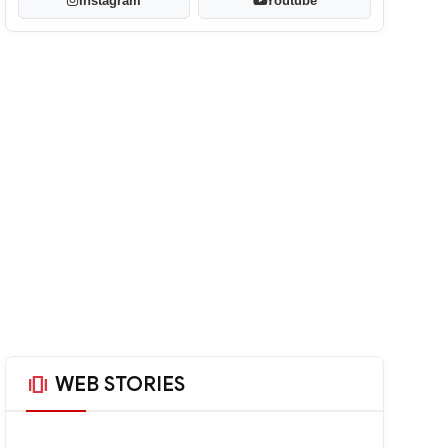
Instagram
Youtube
amp_stories
WEB STORIES