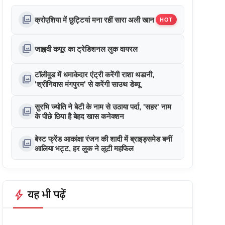
photo_library
क्रोएशिया में छुट्टियां मना रहीं सारा अली खान
HOT
photo_library
जाह्नवी कपूर का ट्रेडिशनल लुक वायरल
टॉलीवुड में धमाकेदार एंट्री करेंगी राशा थडानी,
photo_library
'श्रीनिवास मंगपुरम' से करेंगी साउथ डेब्यू
सुरभि ज्योति ने बेटी के नाम से उठाया पर्दा, 'सहर' नाम
photo_library
के पीछे छिपा है बेहद खास कनेक्शन
बेस्ट फ्रेंड आकांक्षा रंजन की शादी में ब्राइड्समेड बनीं
photo_library
आलिया भट्ट, हर लुक ने लूटी महफिल
bolt
यह भी पढ़ें