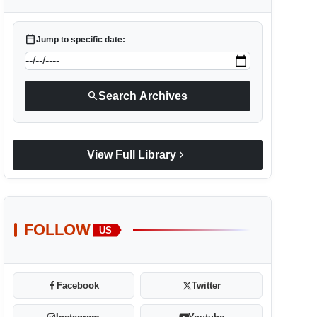
calendar_today
Jump to specific date:
search
Search Archives
chevron_right
View Full Library
FOLLOW
US
Facebook
Twitter