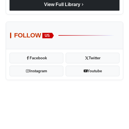
chevron_right
View Full Library
FOLLOW
US
Facebook
Twitter
Instagram
Youtube