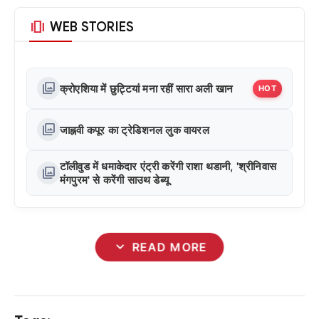
amp_stories
WEB STORIES
photo_library
क्रोएशिया में छुट्टियां मना रहीं सारा अली खान
HOT
photo_library
जाह्नवी कपूर का ट्रेडिशनल लुक वायरल
टॉलीवुड में धमाकेदार एंट्री करेंगी राशा थडानी, 'श्रीनिवास
photo_library
मंगपुरम' से करेंगी साउथ डेब्यू
expand_more
READ MORE