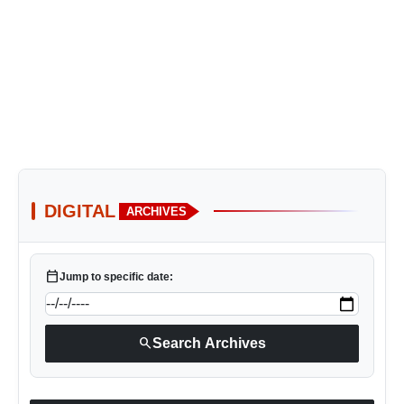
DIGITAL
ARCHIVES
calendar_today
Jump to specific date:
search
Search Archives