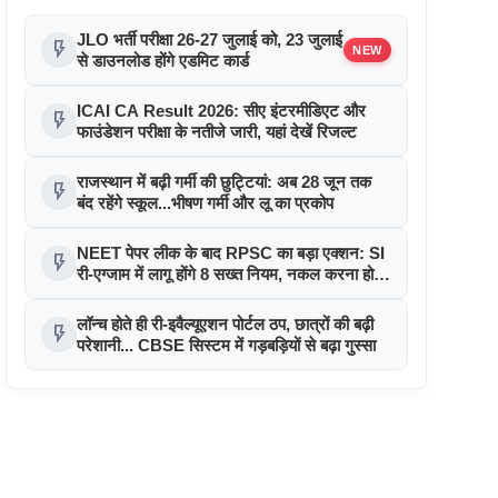
JLO भर्ती परीक्षा 26-27 जुलाई को, 23 जुलाई
flash_on
NEW
से डाउनलोड होंगे एडमिट कार्ड
ICAI CA Result 2026: सीए इंटरमीडिएट और
flash_on
फाउंडेशन परीक्षा के नतीजे जारी, यहां देखें रिजल्ट
राजस्थान में बढ़ी गर्मी की छुट्टियां: अब 28 जून तक
flash_on
बंद रहेंगे स्कूल...भीषण गर्मी और लू का प्रकोप
NEET पेपर लीक के बाद RPSC का बड़ा एक्शन: SI
flash_on
री-एग्जाम में लागू होंगे 8 सख्त नियम, नकल करना होगा
नामुमकिन
लॉन्च होते ही री-इवैल्यूएशन पोर्टल ठप, छात्रों की बढ़ी
flash_on
परेशानी... CBSE सिस्टम में गड़बड़ियों से बढ़ा गुस्सा