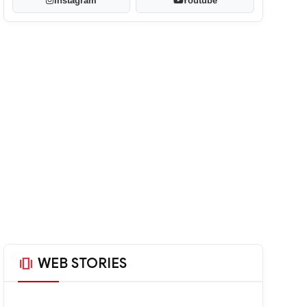
Instagram
Youtube
amp_stories
WEB STORIES