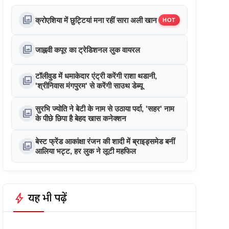
photo_library
क्रोएशिया में छुट्टियां मना रहीं सारा अली खान
HOT
photo_library
जाह्नवी कपूर का ट्रेडिशनल लुक वायरल
टॉलीवुड में धमाकेदार एंट्री करेंगी राशा थडानी,
photo_library
'श्रीनिवास मंगपुरम' से करेंगी साउथ डेब्यू
सुरभि ज्योति ने बेटी के नाम से उठाया पर्दा, 'सहर' नाम
photo_library
के पीछे छिपा है बेहद खास कनेक्शन
बेस्ट फ्रेंड आकांक्षा रंजन की शादी में ब्राइड्समेड बनीं
photo_library
आलिया भट्ट, हर लुक ने लूटी महफिल
bolt
यह भी पढ़ें