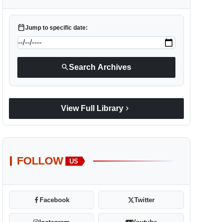
calendar_today
Jump to specific date:
search
Search Archives
chevron_right
View Full Library
FOLLOW
US
Facebook
Twitter