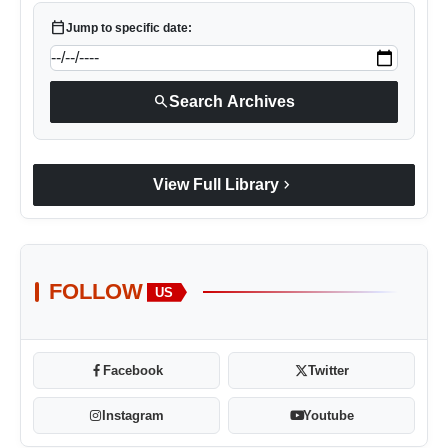
calendar_today
Jump to specific date:
search
Search Archives
chevron_right
View Full Library
FOLLOW
US
Facebook
Twitter
Instagram
Youtube