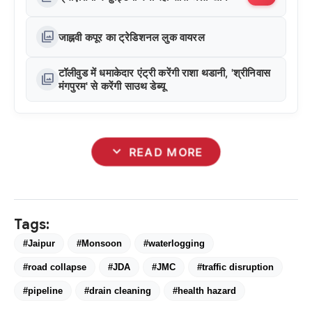
photo_library
जाह्नवी कपूर का ट्रेडिशनल लुक वायरल
टॉलीवुड में धमाकेदार एंट्री करेंगी राशा थडानी, 'श्रीनिवास
photo_library
मंगपुरम' से करेंगी साउथ डेब्यू
expand_more
READ MORE
Tags:
#Jaipur
#Monsoon
#waterlogging
#road collapse
#JDA
#JMC
#traffic disruption
#pipeline
#drain cleaning
#health hazard