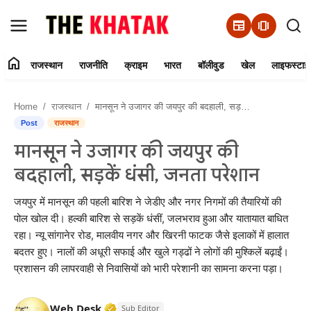
newspaper
amp_stories
home
राजस्थान
राजनीति
क्राइम
भारत
बॉलीवुड
खेल
लाइफस्टाइ
Home
Home
राजस्थान
मानसून ने उजागर की जयपुर की बदहाली, सड़कें धंसी, जनता परेशान
Contact Us
Post
राजस्थान
मानसून ने उजागर की जयपुर की
राजस्थान
बदहाली, सड़कें धंसी, जनता परेशान
राजनीति
जयपुर में मानसून की पहली बारिश ने जेडीए और नगर निगमों की तैयारियों की
पोल खोल दी। हल्की बारिश से सड़कें धंसीं, जलभराव हुआ और यातायात बाधित
क्राइम
रहा। न्यू सांगानेर रोड, मालवीय नगर और खिरनी फाटक जैसे इलाकों में हालात
बदतर हुए। नालों की अधूरी सफाई और खुले गड्ढों ने लोगों की मुश्किलें बढ़ाईं।
भारत
प्रशासन की लापरवाही से निवासियों को भारी परेशानी का सामना करना पड़ा।
बॉलीवुड
Verified Media or Organization • 11 J
Web Desk
Sub Editor