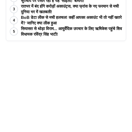
चुपचाप पैर पसार रही है यह 'साइलेंट' बीमारी!
रातभर में बंद होंगे करोड़ों अकाउंट्स, क्या फ्रांस के नए फरमान से मची
3
दुनिया भर में खलबली!
BoB डेटा लीक से मची हलचल! कहीं आपका अकाउंट भी तो नहीं खतरे
4
में? जानिए क्या लीक हुआ
सियासत से थोड़ा विराम... आयुर्वेदिक उपचार के लिए ऋषिकेश पहुंचे शिव
5
विधायक रविंद्र सिंह भाटी!