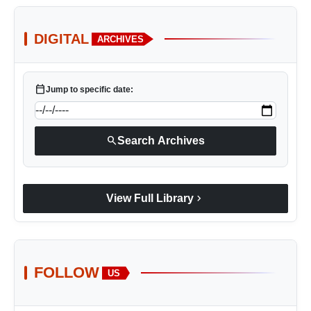
DIGITAL
ARCHIVES
calendar_today
Jump to specific date:
search
Search Archives
chevron_right
View Full Library
FOLLOW
US