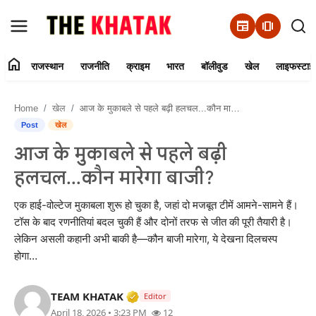
newspaper
amp_stories
home
राजस्थान
राजनीति
क्राइम
भारत
बॉलीवुड
खेल
लाइफस्टाइ
Home
Home
खेल
आज के मुकाबले से पहले बढ़ी हलचल...कौन मारेगा बाजी?
Contact Us
Post
खेल
आज के मुकाबले से पहले बढ़ी
राजस्थान
हलचल...कौन मारेगा बाजी?
राजनीति
एक हाई-वोल्टेज मुकाबला शुरू हो चुका है, जहां दो मजबूत टीमें आमने-सामने हैं।
टॉस के बाद रणनीतियां बदल चुकी हैं और दोनों तरफ से जीत की पूरी तैयारी है।
क्राइम
लेकिन असली कहानी अभी बाकी है—कौन बाजी मारेगा, ये देखना दिलचस्प
होगा…
भारत
Verified Media or Organization • 
TEAM KHATAK
Editor
बॉलीवुड
April 18, 2026 • 3:23 PM
12