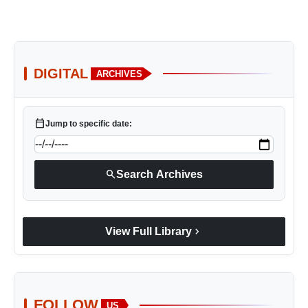
DIGITAL
ARCHIVES
calendar_today
Jump to specific date:
search
Search Archives
chevron_right
View Full Library
FOLLOW
US