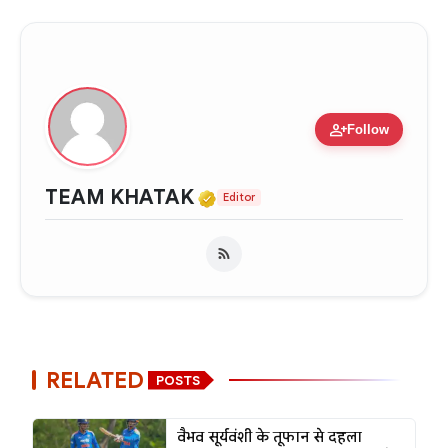
person_add
Follow
Verified Media or Organ
TEAM KHATAK
Editor
RELATED
POSTS
वैभव सूर्यवंशी के तूफान से दहला