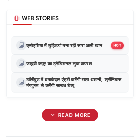
amp_stories
WEB STORIES
photo_library
क्रोएशिया में छुट्टियां मना रहीं सारा अली खान
HOT
photo_library
जाह्नवी कपूर का ट्रेडिशनल लुक वायरल
टॉलीवुड में धमाकेदार एंट्री करेंगी राशा थडानी, 'श्रीनिवास
photo_library
मंगपुरम' से करेंगी साउथ डेब्यू
expand_more
READ MORE