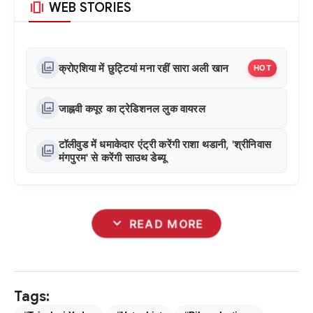
amp_stories
WEB STORIES
photo_library
क्रोएशिया में छुट्टियां मना रहीं सारा अली खान
HOT
photo_library
जाह्नवी कपूर का ट्रेडिशनल लुक वायरल
टॉलीवुड में धमाकेदार एंट्री करेंगी राशा थडानी, 'श्रीनिवास
photo_library
मंगपुरम' से करेंगी साउथ डेब्यू
expand_more
READ MORE
Tags: