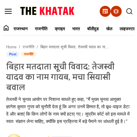
newspaper
amp_stories
home
राजस्थान
राजनीति
क्राइम
भारत
बॉलीवुड
खेल
लाइफस्टाइ
Home
Home
राजनीति
बिहार मतदाता सूची विवाद: तेजस्वी यादव का नाम गायब, मचा सियासी बवाल
Contact Us
Post
राजनीति
बिहार मतदाता सूची विवाद: तेजस्वी
राजस्थान
यादव का नाम गायब, मचा सियासी
राजनीति
बवाल
क्राइम
तेजस्वी ने चुनाव आयोग पर निशाना साधते हुए कहा, “मैं मुख्य चुनाव आयुक्त
ज्ञानेश कुमार गुप्ता को चुनौती देता हूं कि अगर उनमें हिम्मत है, तो बूथ-वाइज डेटा
दें और बताएं कि किन लोगों के नाम क्यों हटाए गए। सुप्रीम कोर्ट को इस मामले में
भारत
स्वतः संज्ञान लेना चाहिए, क्योंकि इस प्रक्रिया में बड़े पैमाने पर धांधली हुई है।”
बॉलीवुड