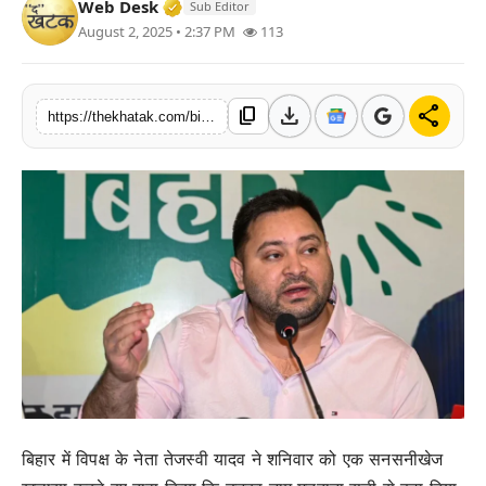
Verified Media or Organization • 11 J
Web Desk
Sub Editor
खेल
August 2, 2025 • 2:37 PM
113
लाइफस्टाइल
download
share
content_copy
https://thekhatak.com/bihar-electoral-roll-controversy-tejashwi-yadav-s-name-missing
अंतर्राष्ट्रीय
बिहार में विपक्ष के नेता तेजस्वी यादव ने शनिवार को एक सनसनीखेज