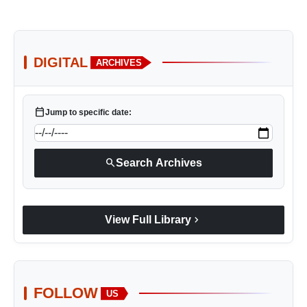
DIGITAL
ARCHIVES
calendar_today
Jump to specific date:
search
Search Archives
chevron_right
View Full Library
FOLLOW
US