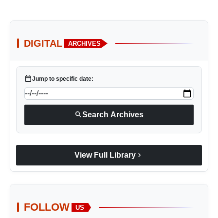
DIGITAL
ARCHIVES
calendar_today
Jump to specific date:
search
Search Archives
chevron_right
View Full Library
FOLLOW
US