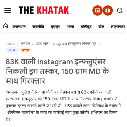
newspaper
amp_stories
home
राजस्थान
राजनीति
क्राइम
भारत
बॉलीवुड
खेल
लाइफस्टाइ
Home
Home
क्राइम
83K वाली Instagram इन्फ्लुएंसर निकली ड्रग तस्कर, 150 ग्राम MD के साथ गिरफ्तार
Contact Us
Post
क्राइम
83K वाली Instagram इन्फ्लुएंसर
राजस्थान
निकली ड्रग तस्कर, 150 ग्राम MD के
राजनीति
साथ गिरफ्तार
क्राइम
चितलवाना पुलिस ने सिवाडा चौकी पर रोडवेज बस से 83k फॉलोअर्स वाली
इंस्टाग्राम इन्फ्लुएंसर को 150 ग्राम MD के साथ गिरफ्तार किया। बाड़मेर से
गुजरात ड्रग्स सप्लाई करने जा रही थी। IPS कांबले शरण गोपीनाथ के नेतृत्व में
भारत
"ऑपरेशन मदमर्दन" के तहत यह कार्रवाई नशा मुक्त सांचौर अभियान का हिस्सा
है।
बॉलीवुड