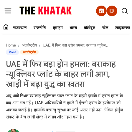
newspaper
amp_stories
home
राजस्थान
राजनीति
क्राइम
भारत
बॉलीवुड
खेल
लाइफस्टाइ
Home
Home
अंतर्राष्ट्रीय
UAE में फिर बड़ा ड्रोन हमला: बराकाह न्यूक्लियर प्लांट के बाहर लगी आग, खाड़ी में बढ़ा युद्ध का खतरा
Contact Us
Post
अंतर्राष्ट्रीय
UAE में फिर बड़ा ड्रोन हमला: बराकाह
राजस्थान
न्यूक्लियर प्लांट के बाहर लगी आग,
राजनीति
खाड़ी में बढ़ा युद्ध का खतरा
क्राइम
अबू धाबी स्थित बराकाह न्यूक्लियर पावर प्लांट के बाहरी इलाके में ड्रोन हमले के
बाद आग लग गई। UAE अधिकारियों ने हमले में ईरानी ड्रोन के इस्तेमाल की
आशंका जताई है। हालांकि परमाणु सुरक्षा पर कोई असर नहीं पड़ा, लेकिन होर्मुज
भारत
संकट के बीच खाड़ी क्षेत्र में तनाव और गहरा गया है।
बॉलीवुड