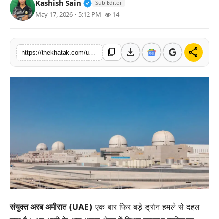
Verified Public Figure • 11 Jun, 20
Kashish Sain
Sub Editor
खेल
May 17, 2026 • 5:12 PM
14
लाइफस्टाइल
download
share
content_copy
https://thekhatak.com/uae-barakah-nuclear-plant-drone-attack-hormuz-crisis
अंतर्राष्ट्रीय
संयुक्त अरब अमीरात (UAE)
एक बार फिर बड़े ड्रोन हमले से दहल