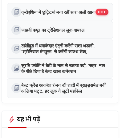
photo_library
क्रोएशिया में छुट्टियां मना रहीं सारा अली खान
HOT
photo_library
जाह्नवी कपूर का ट्रेडिशनल लुक वायरल
टॉलीवुड में धमाकेदार एंट्री करेंगी राशा थडानी,
photo_library
'श्रीनिवास मंगपुरम' से करेंगी साउथ डेब्यू
सुरभि ज्योति ने बेटी के नाम से उठाया पर्दा, 'सहर' नाम
photo_library
के पीछे छिपा है बेहद खास कनेक्शन
बेस्ट फ्रेंड आकांक्षा रंजन की शादी में ब्राइड्समेड बनीं
photo_library
आलिया भट्ट, हर लुक ने लूटी महफिल
bolt
यह भी पढ़ें