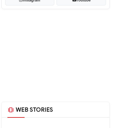
Instagram
Youtube
amp_stories
WEB STORIES