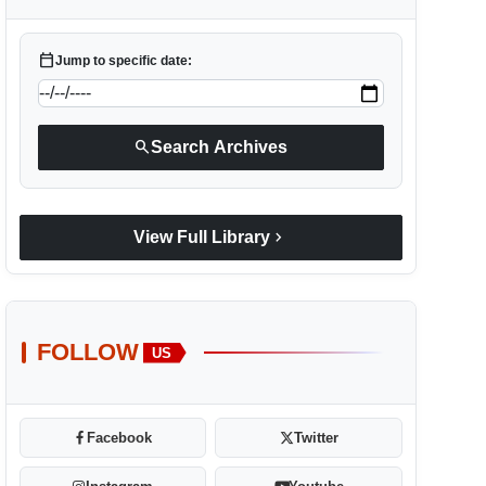
calendar_today
Jump to specific date:
search
Search Archives
chevron_right
View Full Library
FOLLOW
US
Facebook
Twitter