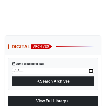
DIGITAL
ARCHIVES
calendar_today
Jump to specific date:
search
Search Archives
chevron_right
View Full Library