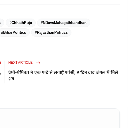
a
#ChhathPuja
#NDavsMahagathbandhan
#BiharPolitics
#RajasthanPolitics
E
NEXT ARTICLE
,
प्रेमी-प्रेमिका ने एक फंदे से लगाई फांसी, 9 दिन बाद जंगल में मिले
.
शव....