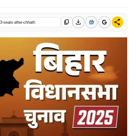
download
share
content_copy
3-seats-after-chhath