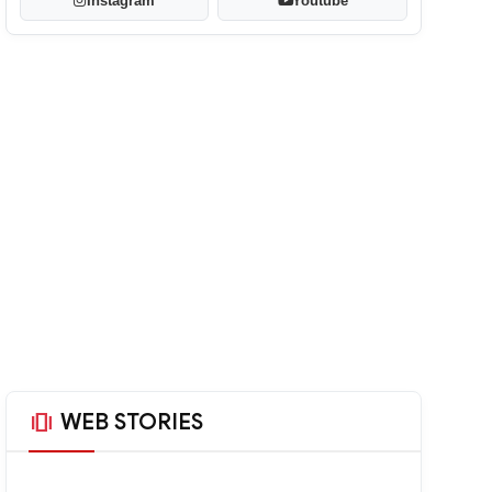
Instagram
Youtube
amp_stories
WEB STORIES