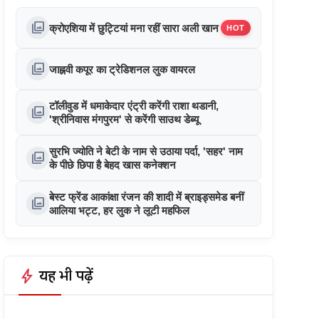
photo_library
क्रोएशिया में छुट्टियां मना रहीं सारा अली खान
HOT
photo_library
जाह्नवी कपूर का ट्रेडिशनल लुक वायरल
टॉलीवुड में धमाकेदार एंट्री करेंगी राशा थडानी,
photo_library
'श्रीनिवास मंगपुरम' से करेंगी साउथ डेब्यू
सुरभि ज्योति ने बेटी के नाम से उठाया पर्दा, 'सहर' नाम
photo_library
के पीछे छिपा है बेहद खास कनेक्शन
बेस्ट फ्रेंड आकांक्षा रंजन की शादी में ब्राइड्समेड बनीं
photo_library
आलिया भट्ट, हर लुक ने लूटी महफिल
bolt
यह भी पढ़ें