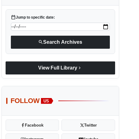
calendar_today
Jump to specific date:
search
Search Archives
chevron_right
View Full Library
FOLLOW
US
Facebook
Twitter