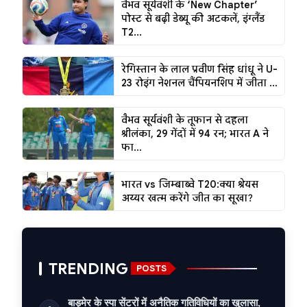
वैभव सूर्यवंशी के ‘New Chapter’
पोस्ट से बढ़ी डेब्यू की अटकलें, इंग्लैंड
T2...
रेगिस्तान के लाल प्रवीण सिंह धांधू ने U-
23 रोइंग नेशनल चैंपियनशिप में जीता ...
वैभव सूर्यवंशी के तूफान से दहला
श्रीलंका, 29 गेंदों में 94 रन; भारत A ने
फा...
भारत vs जिम्बाब्वे T20:क्या श्रेयस
अय्यर खत्म करेंगे जीत का सूखा?
TRENDING
POSTS
बाड़मेर के स्पा सेंटरों में अनैतिक गतिविधियों का खुलासा,