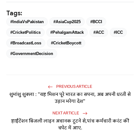
Tags:
#IndiaVsPakistan
#AsiaCup2025
#BCCI
#CricketPolitics
#PehalgamAttack
#ACC
#ICC
#BroadcastLoss
#CricketBoycott
#GovernmentDecision
PREVIOUS ARTICLE
शुभांशु शुक्ला : "यह मिशन पूरे भारत का सपना, अब अपनी धरती से
उड़ान भरेगा देश"
NEXT ARTICLE
हाईटेंशन बिजली लाइन अचानक टूटने से,पांच कर्मचारी करंट की
चपेट में आए.