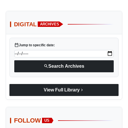
DIGITAL
ARCHIVES
calendar_today
Jump to specific date:
search
Search Archives
chevron_right
View Full Library
FOLLOW
US