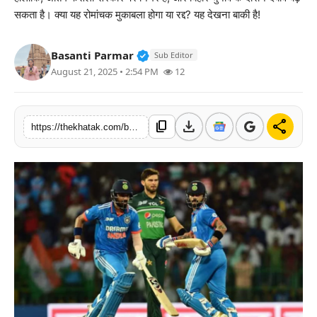
सकता है। क्या यह रोमांचक मुकाबला होगा या रद्द? यह देखना बाकी है!
खेल
लाइफस्टाइल
Verified Public Figure • 11 Jun,
Basanti Parmar
Sub Editor
August 21, 2025 • 2:54 PM
12
अंतर्राष्ट्रीय
download
share
content_copy
https://thekhatak.com/bharat-pakistan-asia-cup-2025-match-kyu-nahi-hoga-radd-bcci-ne-bataye-4-bade-nuksan-2037