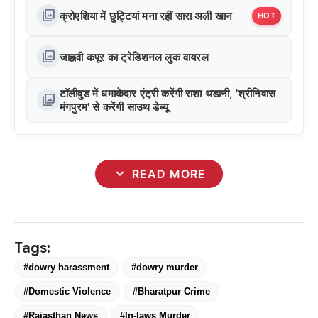
photo_library
क्रोएशिया में छुट्टियां मना रहीं सारा अली खान
HOT
photo_library
जाह्नवी कपूर का ट्रेडिशनल लुक वायरल
टॉलीवुड में धमाकेदार एंट्री करेंगी राशा थडानी, 'श्रीनिवास
photo_library
मंगपुरम' से करेंगी साउथ डेब्यू
expand_more
READ MORE
Tags:
#dowry harassment
#dowry murder
#Domestic Violence
#Bharatpur Crime
#Rajasthan News
#In-laws Murder