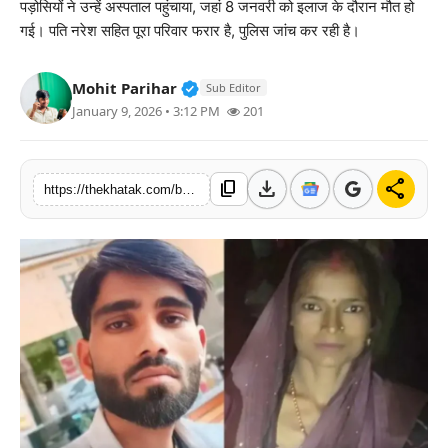
पड़ोसियों ने उन्हें अस्पताल पहुंचाया, जहां 8 जनवरी को इलाज के दौरान मौत हो
खेल
गई। पति नरेश सहित पूरा परिवार फरार है, पुलिस जांच कर रही है।
लाइफस्टाइल
Verified Public Figure • 11 Jun, 2
Mohit Parihar
Sub Editor
January 9, 2026 • 3:12 PM
201
अंतर्राष्ट्रीय
download
share
content_copy
https://thekhatak.com/bharatpur-dowry-murder-fir-revenge-janak-shree-killed-by-in-laws