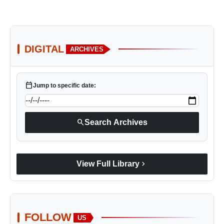
DIGITAL
ARCHIVES
calendar_today
Jump to specific date:
search
Search Archives
chevron_right
View Full Library
FOLLOW
US