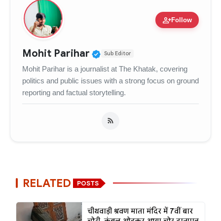
person_add
Follow
Verified Public Figure • 
Mohit Parihar
Sub Editor
Mohit Parihar is a journalist at The Khatak, covering
politics and public issues with a strong focus on ground
reporting and factual storytelling.
RELATED
POSTS
चीथवाड़ी श्रवण माता मंदिर में 7वीं बार