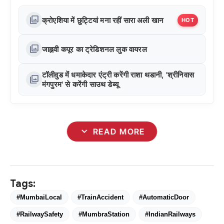
photo_library
क्रोएशिया में छुट्टियां मना रहीं सारा अली खान
HOT
photo_library
जाह्नवी कपूर का ट्रेडिशनल लुक वायरल
टॉलीवुड में धमाकेदार एंट्री करेंगी राशा थडानी, 'श्रीनिवास
photo_library
मंगपुरम' से करेंगी साउथ डेब्यू
expand_more
READ MORE
Tags:
#MumbaiLocal
#TrainAccident
#AutomaticDoor
#RailwaySafety
#MumbraStation
#IndianRailways