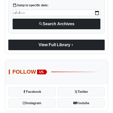
calendar_today
Jump to specific date:
search
Search Archives
chevron_right
View Full Library
FOLLOW
US
Facebook
Twitter
Instagram
Youtube