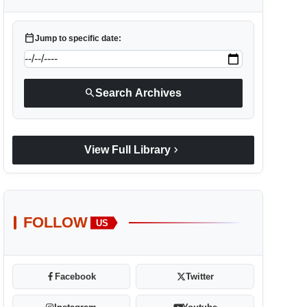
calendar_today
Jump to specific date:
search
Search Archives
chevron_right
View Full Library
FOLLOW
US
Facebook
Twitter