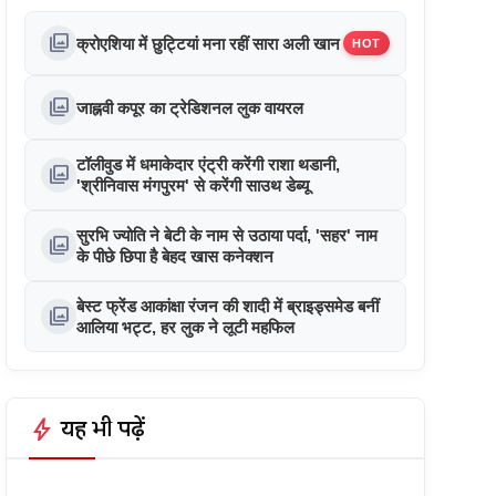
photo_library
क्रोएशिया में छुट्टियां मना रहीं सारा अली खान
HOT
photo_library
जाह्नवी कपूर का ट्रेडिशनल लुक वायरल
टॉलीवुड में धमाकेदार एंट्री करेंगी राशा थडानी,
photo_library
'श्रीनिवास मंगपुरम' से करेंगी साउथ डेब्यू
सुरभि ज्योति ने बेटी के नाम से उठाया पर्दा, 'सहर' नाम
photo_library
के पीछे छिपा है बेहद खास कनेक्शन
बेस्ट फ्रेंड आकांक्षा रंजन की शादी में ब्राइड्समेड बनीं
photo_library
आलिया भट्ट, हर लुक ने लूटी महफिल
bolt
यह भी पढ़ें