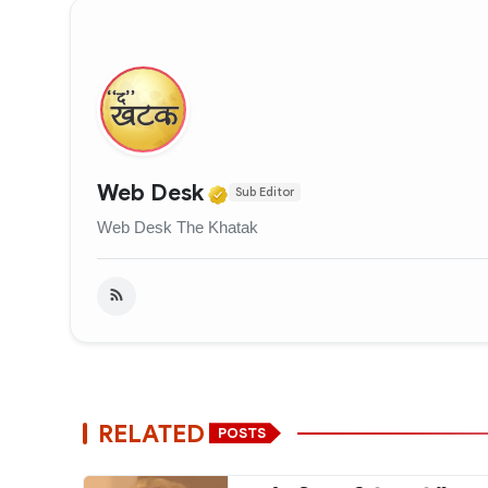
Verified Media or Organi
Web Desk
Sub Editor
Web Desk The Khatak
RELATED
POSTS