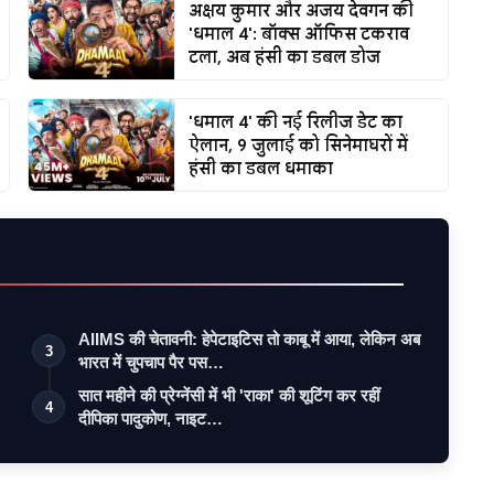
अक्षय कुमार और अजय देवगन की
'धमाल 4': बॉक्स ऑफिस टकराव
टला, अब हंसी का डबल डोज
'धमाल 4' की नई रिलीज डेट का
ऐलान, 9 जुलाई को सिनेमाघरों में
हंसी का डबल धमाका
AIIMS की चेतावनी: हेपेटाइटिस तो काबू में आया, लेकिन अब
3
भारत में चुपचाप पैर पस…
सात महीने की प्रेग्नेंसी में भी 'राका' की शूटिंग कर रहीं
4
दीपिका पादुकोण, नाइट…