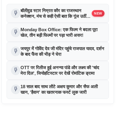
बॉलीवुड स्टार निम्रत कौर का राजस्थान
flash_on
NEW
कनेक्शन, मंच से कही ऐसी बात कि गूंज उठीं
तालियां !
Monday Box Office: एक फिल्म ने बदला पूरा
flash_on
खेल, तीन बड़ी फिल्मों पर पड़ा भारी असर!
जयपुर में गोविंद देव जी मंदिर पहुंचे राजपाल यादव, दर्शन
flash_on
के बाद फैंस की भीड़ ने घेरा
OTT पर रिलीज हुई अनन्या पांडे और लक्ष्य की 'चांद
flash_on
मेरा दिल', जियोहॉटस्टार पर देखें रोमांटिक ड्रामा
18 साल बाद साथ लौटे अक्षय कुमार और सैफ अली
flash_on
खान, 'हैवान' का खतरनाक फर्स्ट लुक जारी