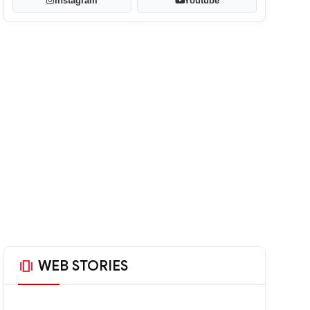
Instagram
Youtube
amp_stories
WEB STORIES