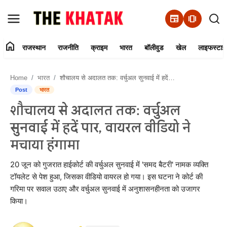
newspaper
amp_stories
home
राजस्थान
राजनीति
क्राइम
भारत
बॉलीवुड
खेल
लाइफस्टाइ
Home
Home
भारत
शौचालय से अदालत तक: वर्चुअल सुनवाई में हदें पार, वायरल वीडियो ने मचाया हंगामा
Contact Us
Post
भारत
शौचालय से अदालत तक: वर्चुअल
राजस्थान
सुनवाई में हदें पार, वायरल वीडियो ने
राजनीति
मचाया हंगामा
क्राइम
20 जून को गुजरात हाईकोर्ट की वर्चुअल सुनवाई में 'समद बैटरी' नामक व्यक्ति
टॉयलेट से पेश हुआ, जिसका वीडियो वायरल हो गया। इस घटना ने कोर्ट की
गरिमा पर सवाल उठाए और वर्चुअल सुनवाई में अनुशासनहीनता को उजागर
भारत
किया।
बॉलीवुड