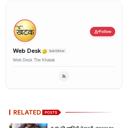
person_add
Follow
Verified Media or Organizati
Web Desk
Sub Editor
Web Desk The Khatak
RELATED
POSTS