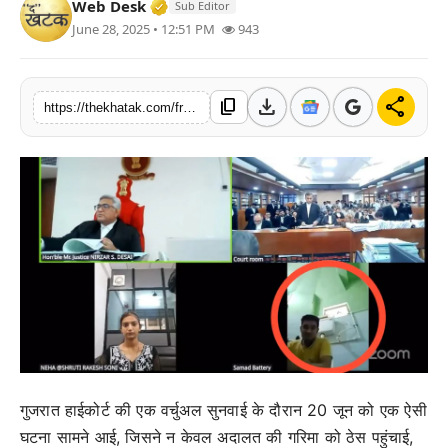
Verified Media or Organization • 11 J
Web Desk
Sub Editor
खेल
June 28, 2025 • 12:51 PM
943
लाइफस्टाइल
download
share
content_copy
https://thekhatak.com/from-the-toilet-to-the-court-virtual-hearing-crosses-borders-viral-video-screams
अंतर्राष्ट्रीय
गुजरात हाईकोर्ट की एक वर्चुअल सुनवाई के दौरान 20 जून को एक ऐसी
घटना सामने आई, जिसने न केवल अदालत की गरिमा को ठेस पहुंचाई,