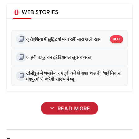
amp_stories
WEB STORIES
photo_library
क्रोएशिया में छुट्टियां मना रहीं सारा अली खान
HOT
photo_library
जाह्नवी कपूर का ट्रेडिशनल लुक वायरल
टॉलीवुड में धमाकेदार एंट्री करेंगी राशा थडानी, 'श्रीनिवास
photo_library
मंगपुरम' से करेंगी साउथ डेब्यू
expand_more
READ MORE