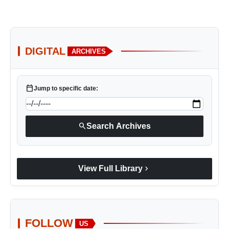
DIGITAL
ARCHIVES
calendar_today
Jump to specific date:
search
Search Archives
chevron_right
View Full Library
FOLLOW
US