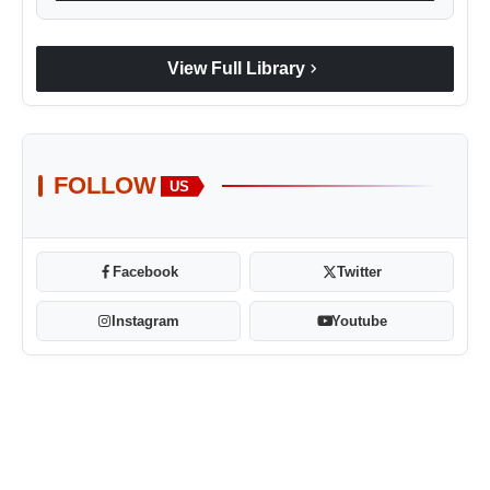
chevron_right
View Full Library
FOLLOW
US
Facebook
Twitter
Instagram
Youtube