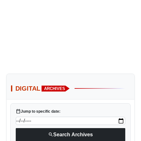
DIGITAL
ARCHIVES
calendar_today
Jump to specific date:
search
Search Archives