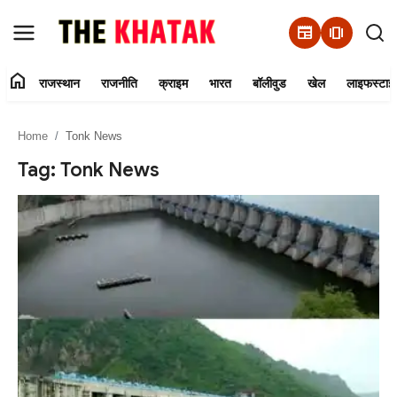
newspaper
amp_stories
home
राजस्थान
राजनीति
क्राइम
भारत
बॉलीवुड
खेल
लाइफस्टाइ
Home
Home
Tonk News
Contact Us
Tag: Tonk News
राजस्थान
राजनीति
क्राइम
भारत
बॉलीवुड