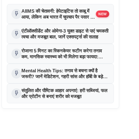
AIIMS की चेतावनी: हेपेटाइटिस तो काबू में
flash_on
NEW
आया, लेकिन अब भारत में चुपचाप पैर पसार रही
है यह 'साइलेंट' बीमारी!
एंटीऑक्सीडेंट और ओमेगा-3 युक्त डाइट से पाएं चमकती
flash_on
त्वचा और मजबूत बाल, जानें एक्सपर्ट्स की सलाह
रोजाना 5 मिनट का स्किनकेयर रूटीन करेगा तनाव
flash_on
कम, मानसिक स्वास्थ्य को भी मिलेगा बड़ा फायदा:
अध्ययन
Mental Health Tips: तनाव से बचना क्यों है
flash_on
जरूरी? जानें मेडिटेशन, गहरी सांस और हॉबी के बड़े
फायदे
संतुलित और पौष्टिक आहार अपनाएं: हरी सब्जियां, फल
flash_on
और प्रोटीन से बनाएं शरीर को मजबूत