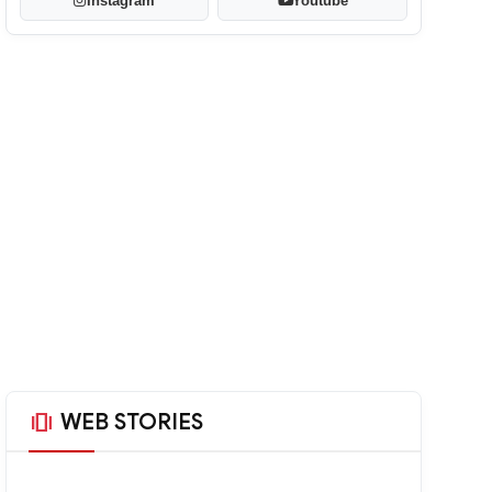
Instagram
Youtube
amp_stories
WEB STORIES