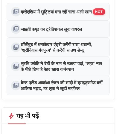
photo_library
क्रोएशिया में छुट्टियां मना रहीं सारा अली खान
HOT
photo_library
जाह्नवी कपूर का ट्रेडिशनल लुक वायरल
टॉलीवुड में धमाकेदार एंट्री करेंगी राशा थडानी,
photo_library
'श्रीनिवास मंगपुरम' से करेंगी साउथ डेब्यू
सुरभि ज्योति ने बेटी के नाम से उठाया पर्दा, 'सहर' नाम
photo_library
के पीछे छिपा है बेहद खास कनेक्शन
बेस्ट फ्रेंड आकांक्षा रंजन की शादी में ब्राइड्समेड बनीं
photo_library
आलिया भट्ट, हर लुक ने लूटी महफिल
bolt
यह भी पढ़ें