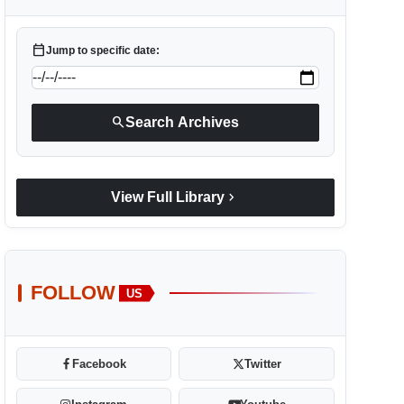
calendar_today
Jump to specific date:
search
Search Archives
chevron_right
View Full Library
FOLLOW
US
Facebook
Twitter