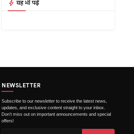
bolt
यह भी पढ़ें
NEWSLETTER
Subscribe to our newsletter to receive the latest news,
updates, and exclusive content straight to your inbox.
Don't miss out on important announcements and special
offers!