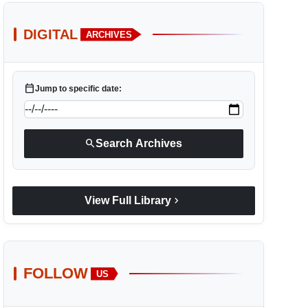
DIGITAL
ARCHIVES
calendar_today
Jump to specific date:
search
Search Archives
chevron_right
View Full Library
FOLLOW
US