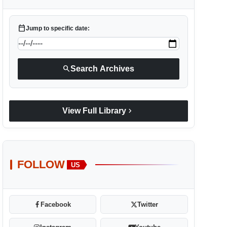
calendar_today
Jump to specific date:
search
Search Archives
chevron_right
View Full Library
FOLLOW
US
Facebook
Twitter