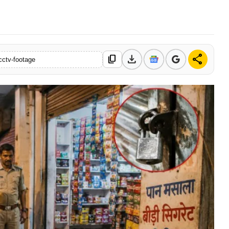
11 Jun, 2026
download
share
content_copy
cctv-footage