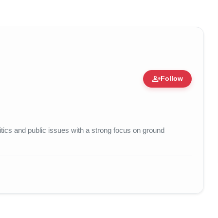
person_add
Follow
e • 11 Jun, 2026
litics and public issues with a strong focus on ground