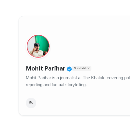
Verified Public Figur
Mohit Parihar
Sub Editor
Mohit Parihar is a journalist at The Khatak, covering po
reporting and factual storytelling.