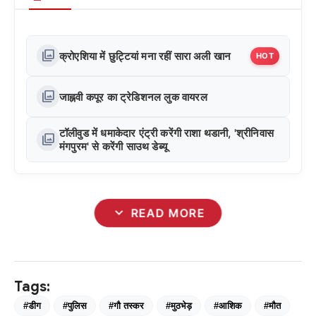
photo_library
क्रोएशिया में छुट्टियां मना रहीं सारा अली खान
HOT
photo_library
जाह्नवी कपूर का ट्रेडिशनल लुक वायरल
टॉलीवुड में धमाकेदार एंट्री करेंगी राशा थडानी, 'श्रीनिवास
photo_library
मंगपुरम' से करेंगी साउथ डेब्यू
expand_more
READ MORE
Tags:
#डीग
#पुलिस
#गौ तस्कर
#मुठभेड़
#आशिक
#मौत