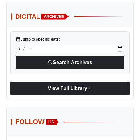
DIGITAL
ARCHIVES
calendar_today
Jump to specific date:
search
Search Archives
chevron_right
View Full Library
FOLLOW
US