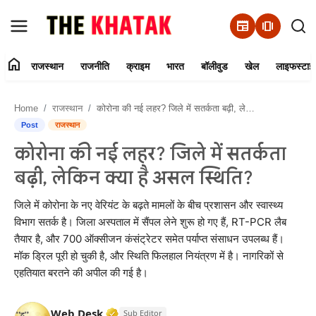
newspaper
amp_stories
home
राजस्थान
राजनीति
क्राइम
भारत
बॉलीवुड
खेल
लाइफस्टाइ
Home
Home
राजस्थान
कोरोना की नई लहर? जिले में सतर्कता बढ़ी, लेकिन क्या है असल स्थिति?
Contact Us
Post
राजस्थान
कोरोना की नई लहर? जिले में सतर्कता
राजस्थान
बढ़ी, लेकिन क्या है असल स्थिति?
राजनीति
जिले में कोरोना के नए वेरियंट के बढ़ते मामलों के बीच प्रशासन और स्वास्थ्य
विभाग सतर्क है। जिला अस्पताल में सैंपल लेने शुरू हो गए हैं, RT-PCR लैब
क्राइम
तैयार है, और 700 ऑक्सीजन कंसंट्रेटर समेत पर्याप्त संसाधन उपलब्ध हैं।
मॉक ड्रिल पूरी हो चुकी है, और स्थिति फिलहाल नियंत्रण में है। नागरिकों से
भारत
एहतियात बरतने की अपील की गई है।
बॉलीवुड
Verified Media or Organization • 11 J
Web Desk
Sub Editor