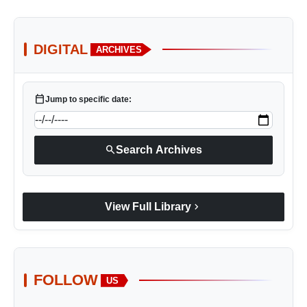
DIGITAL
ARCHIVES
calendar_today
Jump to specific date:
search
Search Archives
chevron_right
View Full Library
FOLLOW
US